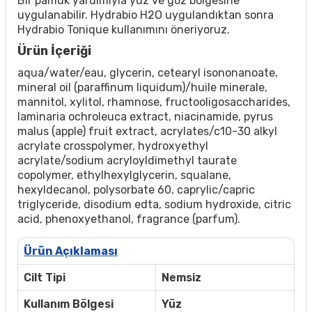
Bir pamuk yardımıyla yüz ve göz bölgesine
uygulanabilir. Hydrabio H2O uygulandıktan sonra
Hydrabio Tonique kullanımını öneriyoruz.
Ürün İçeriği
aqua/water/eau, glycerin, cetearyl isononanoate,
mineral oil (paraffinum liquidum)/huile minerale,
mannitol, xylitol, rhamnose, fructooligosaccharides,
laminaria ochroleuca extract, niacinamide, pyrus
malus (apple) fruit extract, acrylates/c10-30 alkyl
acrylate crosspolymer, hydroxyethyl
acrylate/sodium acryloyldimethyl taurate
copolymer, ethylhexylglycerin, squalane,
hexyldecanol, polysorbate 60, caprylic/capric
triglyceride, disodium edta, sodium hydroxide, citric
acid, phenoxyethanol, fragrance (parfum).
Ürün Açıklaması
Cilt Tipi
Nemsiz
Kullanım Bölgesi
Yüz