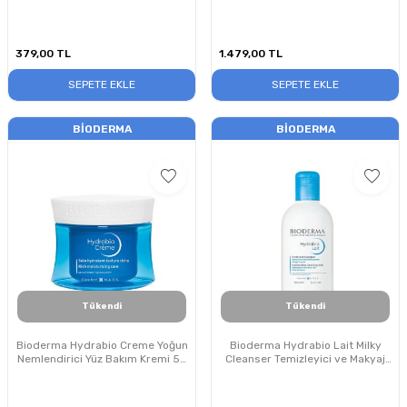
Set
379,00
TL
1.479,00
TL
SEPETE EKLE
SEPETE EKLE
BIODERMA
BIODERMA
Tükendi
Tükendi
Bioderma Hydrabio Creme Yoğun
Bioderma Hydrabio Lait Milky
Nemlendirici Yüz Bakım Kremi 50
Cleanser Temizleyici ve Makyaj
ml
Çıkarıcı Süt 250 ml