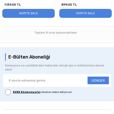
1.139,00
TL
899,00
TL
SEPETE EKLE
SEPETE EKLE
Toplam
8
ürün bulunmaktadır.
E-Bülten Aboneliği
Kampanya ve yeniliklerden haberdar olmak için e-bültenimize abone
olun!
GÖNDER
KVKK Sözleşmesi'ni
, okudum, kabul ediyorum.