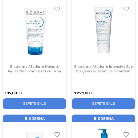
Bioderma Atoderm Mains &
Bioderma Atoderm Intensive Eye
Ongles Nemlendirici El ve Tırnak
Göz Çevresi Bakım ve Temizleme
Bakım Kremi 50 ml
Kremi 100 ml
519,00
TL
1.299,00
TL
SEPETE EKLE
SEPETE EKLE
BIODERMA
BIODERMA