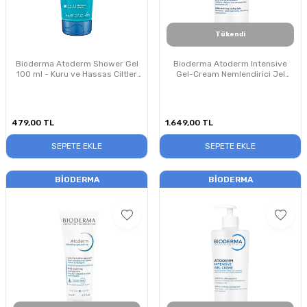
Tükendi
Bioderma Atoderm Shower Gel
Bioderma Atoderm Intensive
100 ml - Kuru ve Hassas Ciltler
Gel-Cream Nemlendirici Jel
İçin Duş Jeli
Krem 500 ml
479,00
TL
1.649,00
TL
SEPETE EKLE
SEPETE EKLE
BIODERMA
BIODERMA