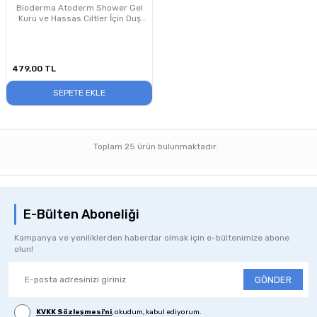
Bioderma Atoderm Shower Gel
Kuru ve Hassas Ciltler İçin Duş
Jeli 100 ml
479,00
TL
SEPETE EKLE
Toplam
25
ürün bulunmaktadır.
E-Bülten Aboneliği
Kampanya ve yeniliklerden haberdar olmak için e-bültenimize abone
olun!
GÖNDER
KVKK Sözleşmesi'ni
, okudum, kabul ediyorum.