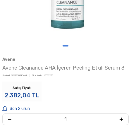
Avene
Avene Cleanance AHA İçeren Peeling Etkili Serum 3
Barkod :
3282770390469
Stok Kodu :
10007270
Satış Fiyatı
2.382,04
TL
Son 2 ürün