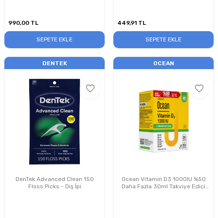
990,00
TL
449,91
TL
SEPETE EKLE
SEPETE EKLE
DENTEK
OCEAN
DenTek Advanced Clean 150
Ocean Vitamin D3 1000IU %50
Floss Picks - Diş İpi
Daha Fazla 30ml Takviye Edici
Gıda