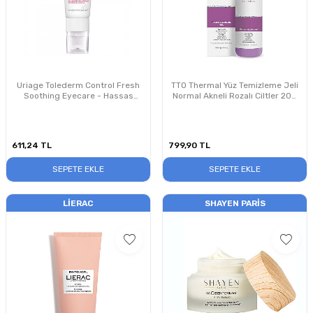
Uriage Tolederm Control Fresh
TTO Thermal Yüz Temizleme Jeli
Soothing Eyecare - Hassas
Normal Akneli Rozalı Ciltler 200
Ciltler İçin Göz Çevresi Bakım
ml
Kremi 15 ml
611,24
TL
799,90
TL
SEPETE EKLE
SEPETE EKLE
LIERAC
SHAYEN PARIS