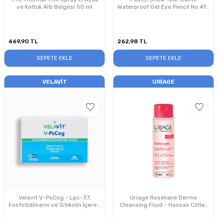
ve Koltuk Altı Bölgesi 50 ml
Waterproof Gel Eye Pencil No:415
- Suya Dayanıklı Jel Göz Kalemi
469,90
TL
262,98
TL
SEPETE EKLE
SEPETE EKLE
VELAVIT
URIAGE
Velavit V-PsCog - Lpc-37,
Uriage Roseliane Dermo
Fosfotidilserin ve Sitikolin İçeren
Cleansing Fluid - Hassas Ciltler
Takviye Edici Gıda 30 Kapsül
İçin Yatıştırıcı Temizleme