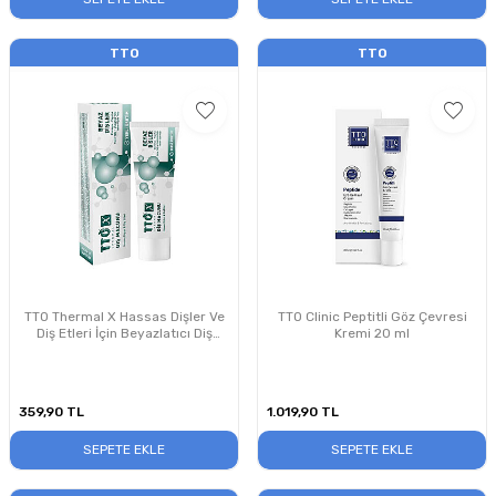
TTO
TTO
TTO Thermal X Hassas Dişler Ve
TTO Clinic Peptitli Göz Çevresi
Diş Etleri İçin Beyazlatıcı Diş
Kremi 20 ml
Macunu 75 ml
359,90
TL
1.019,90
TL
SEPETE EKLE
SEPETE EKLE