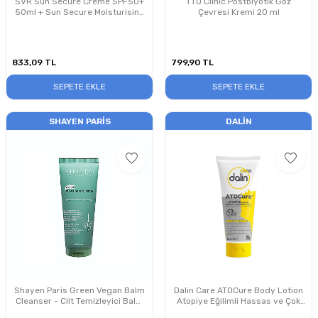
SVR Sun Secure Creme SPF50+
TTO Clinic Postbiyotik Göz
50ml + Sun Secure Moisturising
Çevresi Kremi 20 ml
After Sun 50ml Güneş Koruyucu
Set
833,09
TL
799,90
TL
SEPETE EKLE
SEPETE EKLE
SHAYEN PARIS
DALIN
Shayen Paris Green Vegan Balm
Dalin Care ATOCure Body Lotion
Cleanser - Cilt Temizleyici Balm
Atopiye Eğilimli Hassas ve Çok
100 ml
Kuru Ciltler 200ml