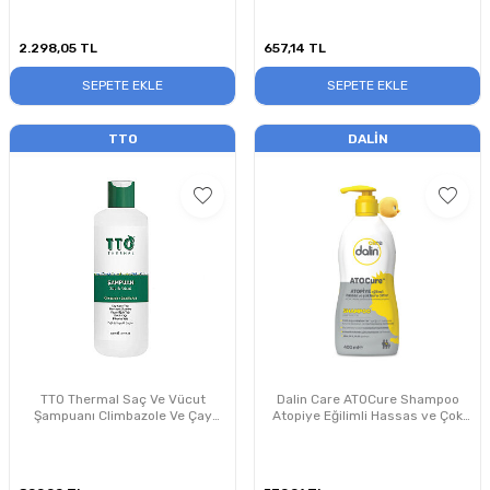
Losyonu 250 ml
2.298,05
TL
657,14
TL
SEPETE EKLE
SEPETE EKLE
TTO
DALIN
TTO Thermal Saç Ve Vücut
Dalin Care ATOCure Shampoo
Şampuanı Climbazole Ve Çay
Atopiye Eğilimli Hassas ve Çok
Ağacı 500 ml
Kuru Ciltler 400ml