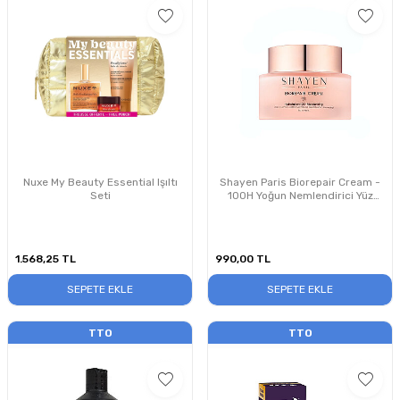
Nuxe My Beauty Essential Işıltı
Shayen Paris Biorepair Cream -
Seti
100H Yoğun Nemlendirici Yüz
Kremi 50 ml
1.568,25
TL
990,00
TL
SEPETE EKLE
SEPETE EKLE
TTO
TTO