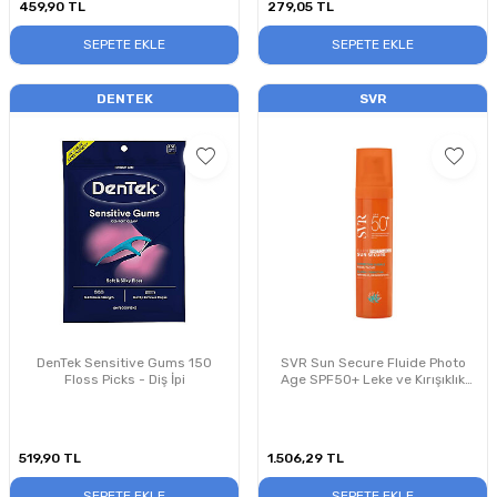
459,90
TL
279,05
TL
SEPETE EKLE
SEPETE EKLE
DENTEK
SVR
DenTek Sensitive Gums 150
SVR Sun Secure Fluide Photo
Floss Picks - Diş İpi
Age SPF50+ Leke ve Kırışıklık
Karşıtı Güneş Koruyucu Yüz Kremi
40 ml
519,90
TL
1.506,29
TL
SEPETE EKLE
SEPETE EKLE