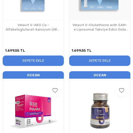
Velavit V-AKG Ca -
Velavit V-Glutathione with SAM-
Alfaketoglutarat-kalsiyum (AKG)
e Liposomal Takviye Edici Gıda
Longevity - 60 Kapsül
30 Saşe
1.699,55
TL
1.699,55
TL
SEPETE EKLE
SEPETE EKLE
OCEAN
OCEAN