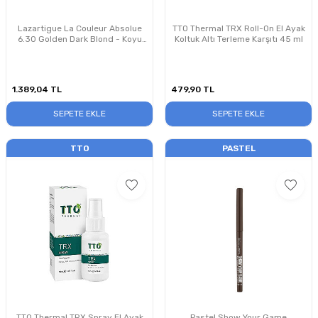
Lazartigue La Couleur Absolue
TTO Thermal TRX Roll-On El Ayak
6.30 Golden Dark Blond - Koyu
Koltuk Altı Terleme Karşıtı 45 ml
Altın Sarısı Saç Boyası
1.389,04
TL
479,90
TL
SEPETE EKLE
SEPETE EKLE
TTO
PASTEL
TTO Thermal TRX Spray El Ayak
Pastel Show Your Game