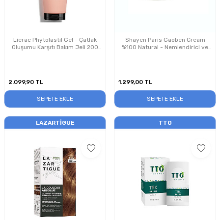
Lierac Phytolastil Gel - Çatlak
Shayen Paris Gaoben Cream
Oluşumu Karşıtı Bakım Jeli 200
%100 Natural - Nemlendirici ve
ml
Cilt Bariyeri Güçlendirici Yüz
Kremi 50 ml
2.099,90
TL
1.299,00
TL
SEPETE EKLE
SEPETE EKLE
LAZARTIGUE
TTO