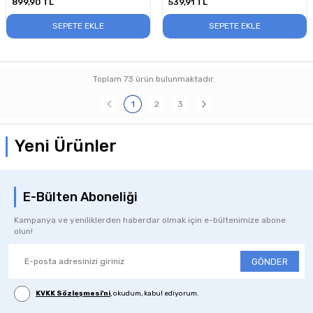
899,90
TL
539,91
TL
SEPETE EKLE
SEPETE EKLE
Toplam
73
ürün bulunmaktadır.
1
2
3
Yeni Ürünler
E-Bülten Aboneliği
Kampanya ve yeniliklerden haberdar olmak için e-bültenimize abone
olun!
GÖNDER
KVKK Sözleşmesi'ni
, okudum, kabul ediyorum.