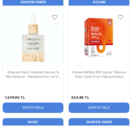
SHAYEN PARIS
OCEAN
Shayen Paris Gaoben Serum %
Ocean Methyl B12 Sprey Takviye
100 Natural - Nemlendirici ve Cilt
Edici Gıda 5 ml Takviye Edici
Bariyeri Güçlendirici Yüz Serumu
Gıda
30 ml
1.299,90
TL
343,85
TL
SEPETE EKLE
SEPETE EKLE
NUXE
SHAYEN PARIS