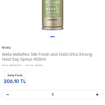
Wella
Wella Wellaflex Silk Finish and Hold Ultra Strong
Hold Saç Spreyi 400ml
Barkod :
4056800706198
Stok Kodu :
40349012
Satış Fiyatı
206,10
TL