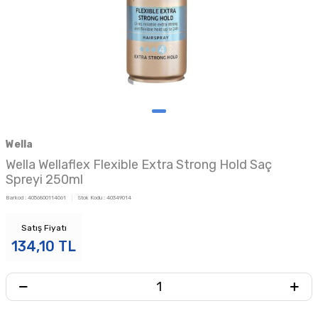
Wella
Wella Wellaflex Flexible Extra Strong Hold Saç
Spreyi 250ml
Barkod :
4056800114061
Stok Kodu :
40349014
Satış Fiyatı
134,10
TL