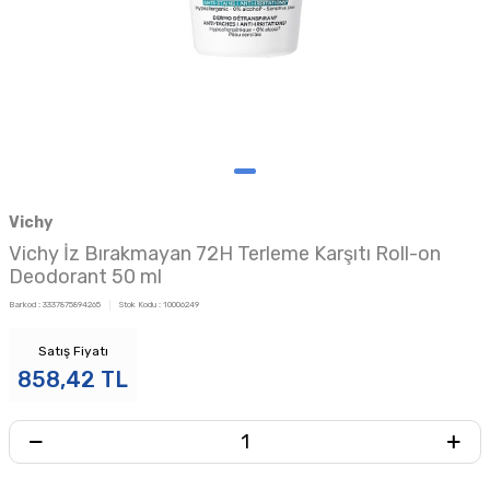
Vichy
Vichy İz Bırakmayan 72H Terleme Karşıtı Roll-on
Deodorant 50 ml
Barkod :
3337875894265
Stok Kodu :
10006249
Satış Fiyatı
858,42
TL