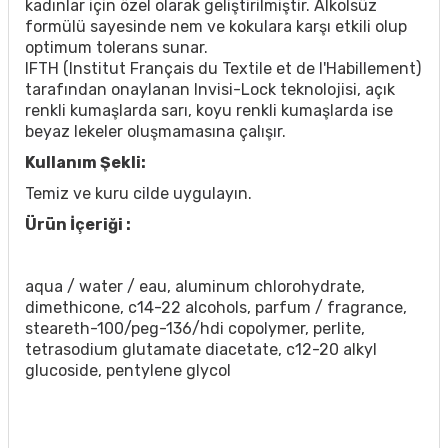
kadınlar için özel olarak geliştirilmiştir. Alkolsüz
formülü sayesinde nem ve kokulara karşı etkili olup
optimum tolerans sunar.
IFTH (Institut Français du Textile et de l'Habillement)
tarafından onaylanan Invisi-Lock teknolojisi, açık
renkli kumaşlarda sarı, koyu renkli kumaşlarda ise
beyaz lekeler oluşmamasına çalışır.
Kullanım Şekli:
Temiz ve kuru cilde uygulayın.
Ürün İçeriği :
aqua / water / eau, aluminum chlorohydrate,
dimethicone, c14-22 alcohols, parfum / fragrance,
steareth-100/peg-136/hdi copolymer, perlite,
tetrasodium glutamate diacetate, c12-20 alkyl
glucoside, pentylene glycol