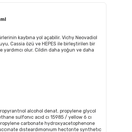
0ml
erinin kaybına yol açabilir. Vichy Neovadiol
yu, Cassia özü ve HEPES ile birleştirilen bir
e yardımcı olur. Cildin daha yoğun ve daha
pyrantrıol alcohol denat. propylene glycol
ane sulfonıc acıd cı 15985 / yellow 6 cı
 propylene carbonate hydroxyacetophenone
succınate dısteardımonıum hectorıte synthetıc