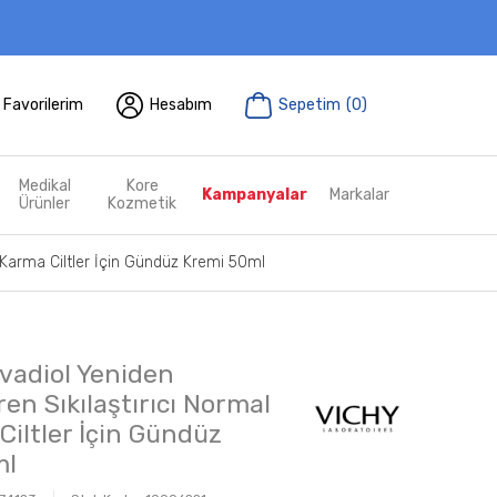
Favorilerim
Hesabım
Sepetim
(
0
)
Medikal
Kore
Kampanyalar
Markalar
Ürünler
Kozmetik
e Karma Ciltler İçin Gündüz Kremi 50ml
vadiol Yeniden
ren Sıkılaştırıcı Normal
Ciltler İçin Gündüz
ml