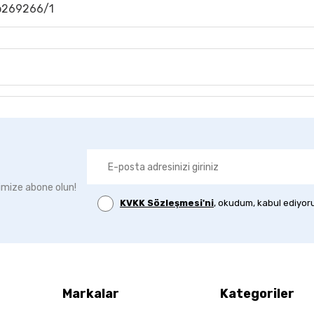
l:b269266/1
imize abone olun!
KVKK Sözleşmesi'ni
, okudum, kabul ediyor
Markalar
Kategoriler