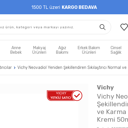
1500 TL üzeri
KARGO BEDAVA
t
Anne
Makyaj
Ağız
Erkek Bakım
Cinsel
m
Bebek
Ürünleri
Bakımı
Ürünleri
Sağlık
ırıcılar
Vichy Neovadiol Yeniden Şekillendiren Sıkılaştırıcı Normal v
Vichy
Vichy Neo
Şekillendi
ve Karma 
Kremi 50