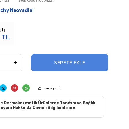
74123
Stok Kodu :
10006221
ichy Neovadiol
atı
2
TL
SEPETE EKLE
Tavsiye Et
e Dermokozmetik Ürünlerde Tanıtım ve Sağlık
eyanı Hakkında Önemli Bilgilendirme