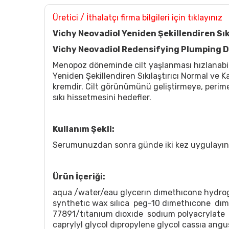
Üretici / İthalatçı firma bilgileri için tıklayınız
Vichy Neovadiol Yeniden Şekillendiren Sık
Vichy Neovadiol Redensifying Plumping 
Menopoz döneminde cilt yaşlanması hızlanabili
Yeniden Şekillendiren Sıkılaştırıcı Normal ve K
kremdir. Cilt görünümünü geliştirmeye, perim
sıkı hissetmesini hedefler.
Kullanım Şekli:
Serumunuzdan sonra günde iki kez uygulayın
Ürün İçeriği:
aqua /water/eau glycerın dımethıcone hydrog
synthetıc wax sılıca peg-10 dımethıcone dıme
77891/tıtanıum dıoxıde sodıum polyacrylate
caprylyl glycol dıpropylene glycol cassıa an