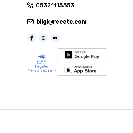
05321115553
bilgi@recete.com