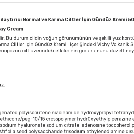
ılaştırıcı Normal ve Karma Ciltler İçin Gündüz Kremi 5
Day Cream
r. Bu durum cildin yoğun görünümünün ve şekilli yüz kontürl
arma Ciltler İçin Gündüz Kremi, içeriğindeki Vichy Volkanik Su
enopozun cilt üzerindeki etkilerinin görünümünü düzeltmey
ız.
enated polyısobutene nıacınamıde hydroxypropyl tetrahydro
thıcone/peg-10/15 crosspolymer hydr0xyethylpıperazıne eth
 sodıum hyaluronate sodıum cıtrate adenosıne tocopherol
gustıfolıa seed polysaccharıde trısodıum ethylenedıamıne dı