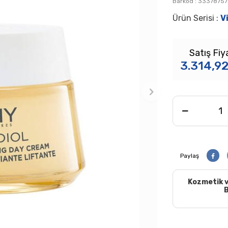
Barkod :
33378757
Ürün Serisi :
V
Satış Fiy
3.314,9
Paylaş
Kozmetik v
B