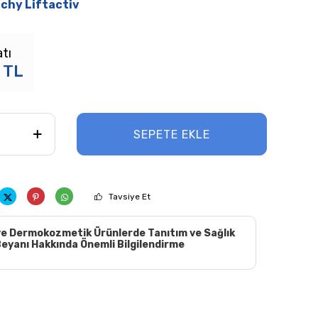
ichy Liftactiv
atı
TL
SEPETE EKLE
Tavsiye Et
e Dermokozmetik Ürünlerde Tanıtım ve Sağlık
eyanı Hakkında Önemli Bilgilendirme