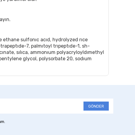
ayın.
e ethane sulfonıc acıd, hydrolyzed rıce
trapeptıde-7, palmıtoyl trıpeptıde-1, sh-
ınate, sılıca, ammonıum polyacryloyldımethyl
 pentylene glycol, polysorbate 20, sodıum
GÖNDER
um.