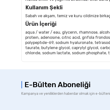
Kullanım Şekli
Sabah ve akşam, temiz ve kuru cildinize bi
Ürün İçeriği
aqua / water / eau, glycerın, rhamnose, alcoh
proteın, adenosıne, cıtrıc acıd, grıfola frond
polypeptıde-69, sodıum hyaluronate, tetraso
taurate, butylene glycol, caprylyl glycol, ca
chlorıde, sodıum lactate, sodıum phosphate, 
E-Bülten Aboneliği
Kampanya ve yeniliklerden haberdar olmak için e-bülten