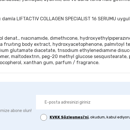
rkaç damla LIFTACTIV COLLAGEN SPECIALIST 16 SERUMU uygul
ol denat., nıacınamıde, dımethıcone, hydroxyethylpıperazın
osa fruıtıng body extract, hydroxyacetophenone, palmıtoyl te
dıum glutamate dıacetate, trısodıum ethylenedıamıne dısucc
rbomer, maltodextrın, peg-20 methyl glucose sesquıstearate,
tocopherol, xanthan gum, parfum / fragrance.
imize abone olun!
KVKK Sözleşmesi'ni
, okudum, kabul ediyor