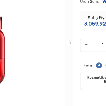
Ürün Serisi :
V
Satış Fiy
3.059,92
Paylaş
Kozmetik v
B