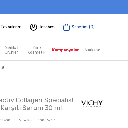
Favorilerim
Hesabım
Sepetim
(
0
)
Medikal
Kore
Kampanyalar
Markalar
Ürünler
Kozmetik
m 30 ml
activ Collagen Specialist
Karşıtı Serum 30 ml
12600
Stok Kodu :
10006247