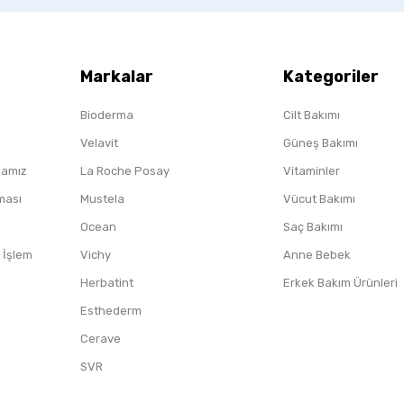
Markalar
Kategoriler
Bioderma
Cilt Bakımı
Velavit
Güneş Bakımı
ikamız
La Roche Posay
Vitaminler
nması
Mustela
Vücut Bakımı
Ocean
Saç Bakımı
/ İşlem
Vichy
Anne Bebek
Herbatint
Erkek Bakım Ürünleri
Esthederm
Cerave
SVR