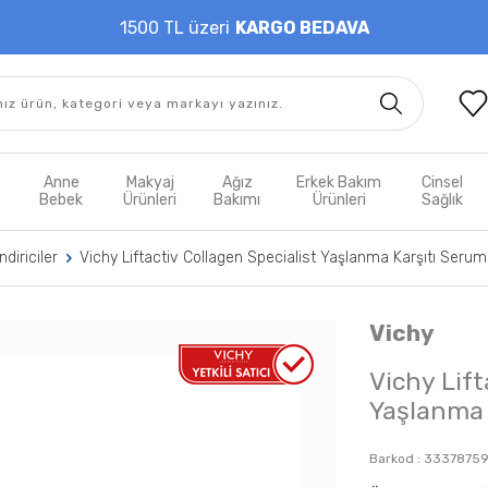
1500 TL üzeri
KARGO BEDAVA
t
Anne
Makyaj
Ağız
Erkek Bakım
Cinsel
m
Bebek
Ürünleri
Bakımı
Ürünleri
Sağlık
diriciler
Vichy Liftactiv Collagen Specialist Yaşlanma Karşıtı Seru
Vichy
Vichy Lift
Yaşlanma 
Barkod :
33378759