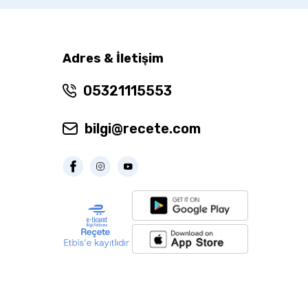
Adres & İletişim
05321115553
bilgi@recete.com