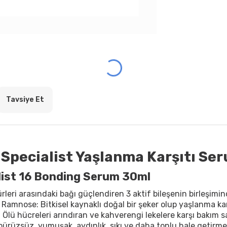
Tavsiye Et
 Specialist Yaşlanma Karşıtı Se
alist 16 Bonding Serum 30ml
ürleri arasındaki bağı güçlendiren 3 aktif bileşenin birleşi
i. Ramnose: Bitkisel kaynaklı doğal bir şeker olup yaşlanma kar
ü hücreleri arındıran ve kahverengi lekelere karşı bakım sa
a pürüzsüz, yumuşak, aydınlık, sıkı ve daha tonlu hale getirme