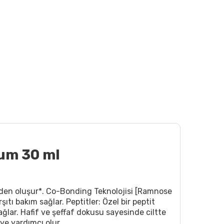
rum 30 ml
minden oluşur*. Co-Bonding Teknolojisi [Ramnose
şıtı bakım sağlar. Peptitler: Özel bir peptit
ğlar. Hafif ve şeffaf dokusu sayesinde ciltte
ye yardımcı olur.