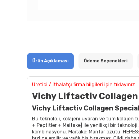
Ürün Açıklaması
Ödeme Seçenekleri
Üretici / İthalatçı firma bilgileri için tıklayınız
Vichy Liftactiv Collagen
Vichy Liftactiv Collagen Speci
Bu teknoloji, kolajeni uyaran ve tüm kolajen t
+ Peptitler + Maitake] ile yenilikçi bir teknoloj
kombinasyonu. Maitake: Mantar özütü. HEPES: Öl
hızlıca emilir ve yağlı his bırakmaz. Cildi dah