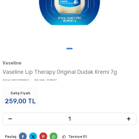
Vaseline
Vaseline Lip Therapy Original Dudak Kremi 7g
Barkod :
8801619052044
Stok Kodu :
10158041
Satış Fiyatı
259,00
TL
Paylaş
Tavsiye Et