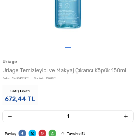
Uriage
Uriage Temizleyici ve Makyaj Çıkarıcı Köpük 150ml
Barkod :
3661434009419
Stok Kodu :
10009169
Satış Fiyatı
672,44
TL
Paylaş
Tavsiye Et