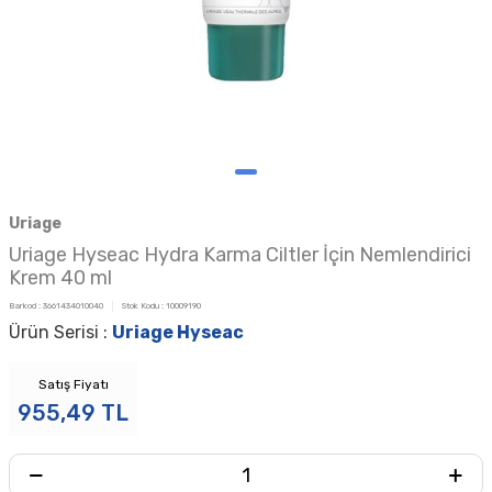
Uriage
Uriage Hyseac Hydra Karma Ciltler İçin Nemlendirici
Krem 40 ml
Barkod :
3661434010040
Stok Kodu :
10009190
Ürün Serisi :
Uriage Hyseac
Satış Fiyatı
955,49
TL