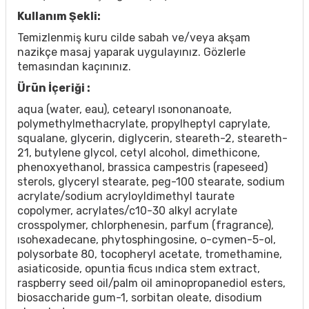
Kullanım Şekli:
Temizlenmiş kuru cilde sabah ve/veya akşam
nazikçe masaj yaparak uygulayınız. Gözlerle
temasından kaçınınız.
Ürün İçeriği :
aqua (water, eau), cetearyl ısononanoate,
polymethylmethacrylate, propylheptyl caprylate,
squalane, glycerin, diglycerin, steareth-2, steareth-
21, butylene glycol, cetyl alcohol, dimethicone,
phenoxyethanol, brassica campestris (rapeseed)
sterols, glyceryl stearate, peg-100 stearate, sodium
acrylate/sodium acryloyldimethyl taurate
copolymer, acrylates/c10-30 alkyl acrylate
crosspolymer, chlorphenesin, parfum (fragrance),
ısohexadecane, phytosphingosine, o-cymen-5-ol,
polysorbate 80, tocopheryl acetate, tromethamine,
asiaticoside, opuntia ficus ındica stem extract,
raspberry seed oil/palm oil aminopropanediol esters,
biosaccharide gum-1, sorbitan oleate, disodium