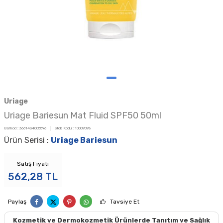
Uriage
Uriage Bariesun Mat Fluid SPF50 50ml
Barkod :
3661434005596
Stok Kodu :
10009098
Ürün Serisi :
Uriage Bariesun
Satış Fiyatı
562,28
TL
Paylaş
Tavsiye Et
Kozmetik ve Dermokozmetik Ürünlerde Tanıtım ve Sağlık