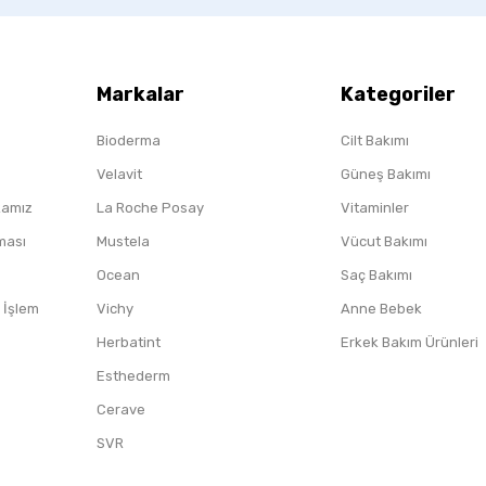
Markalar
Kategoriler
Bioderma
Cilt Bakımı
Velavit
Güneş Bakımı
ikamız
La Roche Posay
Vitaminler
nması
Mustela
Vücut Bakımı
Ocean
Saç Bakımı
/ İşlem
Vichy
Anne Bebek
Herbatint
Erkek Bakım Ürünleri
Esthederm
Cerave
SVR