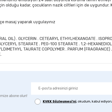
çin olduğu kadar, çocukların nazik ciltleri için de uygundur.
zikçe masaj yaparak uygulayınız
RAL OIL) . GLYCERIN . CETEARYL ETHYLHEXANOATE . ISOPR
. GLYCERYL STEARATE . PEG-100 STEARATE . 1,2-HEXANEDIO
IMETHYL TAURATE COPOLYMER . PARFUM (FRAGRANCE) . 
.
imize abone olun!
KVKK Sözleşmesi'ni
, okudum, kabul ediyor