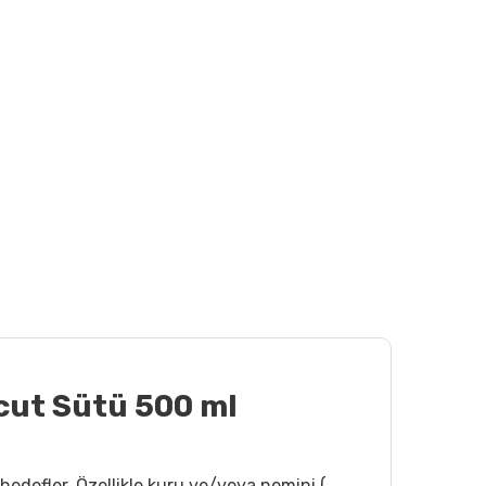
ücut Sütü 500 ml
edefler. Özellikle kuru ve/veya nemini (