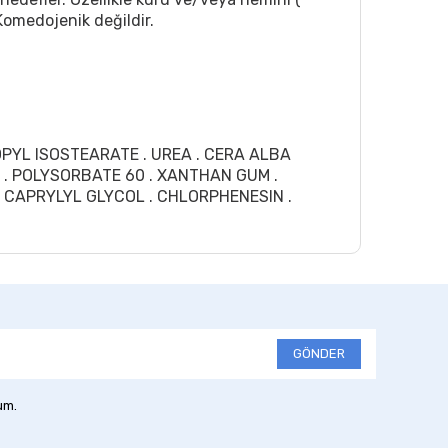
 Komedojenik değildir.
OPYL ISOSTEARATE . UREA . CERA ALBA
L . POLYSORBATE 60 . XANTHAN GUM .
CAPRYLYL GLYCOL . CHLORPHENESIN .
GÖNDER
um.