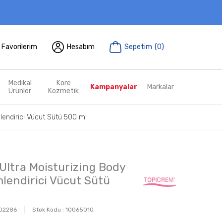
Favorilerim
Hesabım
Sepetim
(
0
)
Medikal
Kore
Kampanyalar
Markalar
Ürünler
Kozmetik
lendirici Vücut Sütü 500 ml
Ultra Moisturizing Body
mlendirici Vücut Sütü
02286
Stok Kodu :
10065010