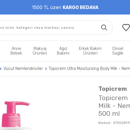
1500 TL üzeri
KARGO BEDAVA
t
Anne
Makyaj
Ağız
Erkek Bakım
Cinsel
m
Bebek
Ürünleri
Bakımı
Ürünleri
Sağlık
Vücut Nemlendiriciler
Topicrem Ultra Moisturizing Body Milk - Nem
Topicrem
Topicrem 
Milk - Ne
500 ml
Barkod :
37002817