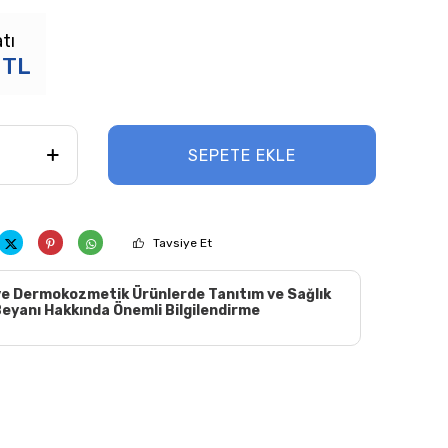
tı
TL
SEPETE EKLE
Tavsiye Et
e Dermokozmetik Ürünlerde Tanıtım ve Sağlık
eyanı Hakkında Önemli Bilgilendirme