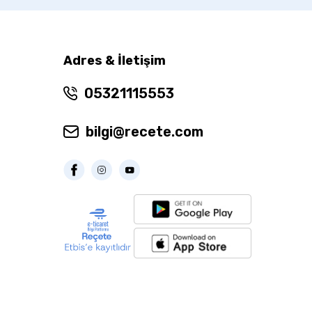
Adres & İletişim
05321115553
bilgi@recete.com