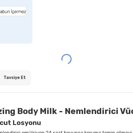
Tavsiye Et
zing Body Milk - Nemlendirici V
Vücut Losyonu
mlendirici emülsiyon 24 saat boyunca koruma temin etmeyi h