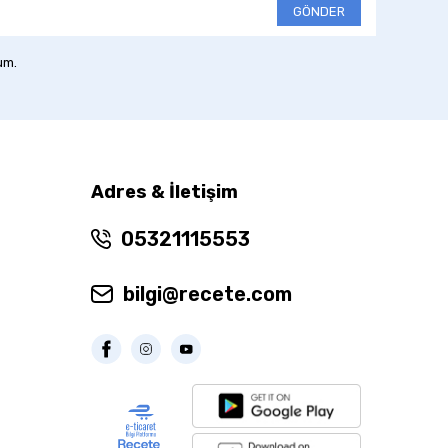
GÖNDER
um.
Adres & İletişim
05321115553
bilgi@recete.com