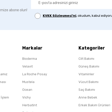
imize abone olun!
KVKK Sözleşmesi'ni
, okudum, kabul ediyor
Markalar
Kategoriler
Bioderma
Cilt Bakımı
Velavit
Güneş Bakımı
ikamız
La Roche Posay
Vitaminler
nması
Mustela
Vücut Bakımı
Ocean
Saç Bakımı
/ İşlem
Vichy
Anne Bebek
Herbatint
Erkek Bakım Ürünleri