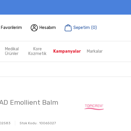
Favorilerim
Hesabım
Sepetim
(
0
)
Medikal
Kore
Kampanyalar
Markalar
Ürünler
Kozmetik
AD Emollient Balm
02583
Stok Kodu :
10065027