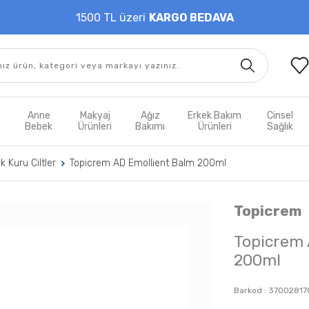
1500 TL üzeri
KARGO BEDAVA
t
Anne
Makyaj
Ağız
Erkek Bakım
Cinsel
m
Bebek
Ürünleri
Bakımı
Ürünleri
Sağlık
 Kuru Ciltler
Topicrem AD Emollient Balm 200ml
Topicrem
Topicrem 
200ml
Barkod :
37002817