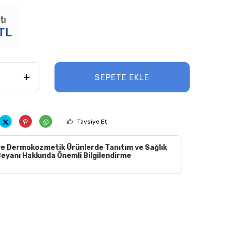
tı
TL
SEPETE EKLE
Tavsiye Et
e Dermokozmetik Ürünlerde Tanıtım ve Sağlık
eyanı Hakkında Önemli Bilgilendirme