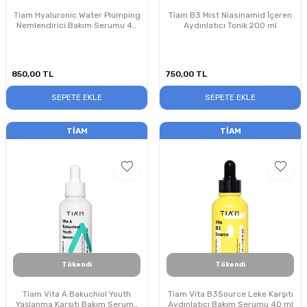
Tiam Hyaluronic Water Plumping
Tiam B3 Mist Niasinamid İçeren
Nemlendirici Bakım Serumu 40
Aydınlatıcı Tonik 200 ml
ml
850,00
TL
750,00
TL
SEPETE EKLE
SEPETE EKLE
TIAM
TIAM
Tükendi
Tükendi
Tiam Vita A Bakuchiol Youth
Tiam Vita B3Source Leke Karşıtı
Yaşlanma Karşıtı Bakım Serumu
Aydınlatıcı Bakım Serumu 40 ml