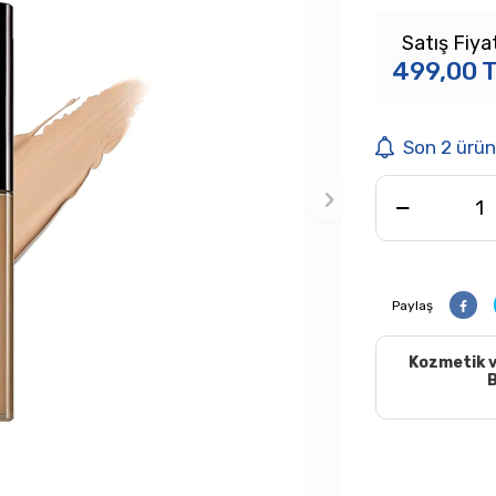
Satış Fiyat
499,00
T
Son 2 ürün
Paylaş
Kozmetik v
B