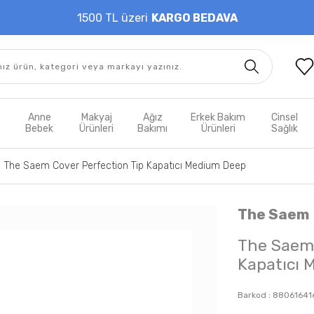
1500 TL üzeri
KARGO BEDAVA
t
Anne
Makyaj
Ağız
Erkek Bakım
Cinsel
m
Bebek
Ürünleri
Bakımı
Ürünleri
Sağlık
The Saem Cover Perfection Tip Kapatıcı Medium Deep
The Saem
The Saem 
Kapatıcı 
Barkod :
88061641