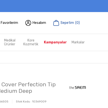
Favorilerim
Hesabım
Sepetim
(
0
)
Medikal
Kore
Kampanyalar
Markalar
Ürünler
Kozmetik
Cover Perfection Tip
Medium Deep
66505
Stok Kodu :
10369009