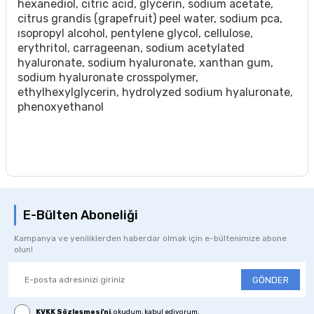
hexanediol, citric acid, glycerin, sodium acetate,
citrus grandis (grapefruit) peel water, sodium pca,
ısopropyl alcohol, pentylene glycol, cellulose,
erythritol, carrageenan, sodium acetylated
hyaluronate, sodium hyaluronate, xanthan gum,
sodium hyaluronate crosspolymer,
ethylhexylglycerin, hydrolyzed sodium hyaluronate,
phenoxyethanol
E-Bülten Aboneliği
Kampanya ve yeniliklerden haberdar olmak için e-bültenimize abone
olun!
GÖNDER
KVKK Sözleşmesi'ni
, okudum, kabul ediyorum.