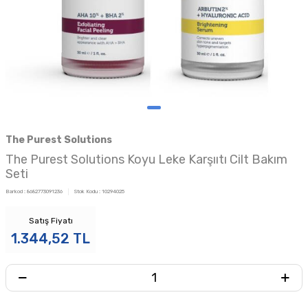
The Purest Solutions
The Purest Solutions Koyu Leke Karşııtı Cilt Bakım
Seti
Barkod :
8682773091236
Stok Kodu :
10294025
Satış Fiyatı
1.344,52
TL