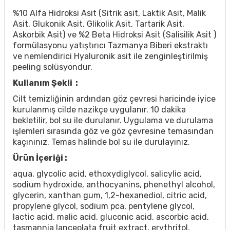
%10 Alfa Hidroksi Asit (Sitrik asit, Laktik Asit, Malik
Asit, Glukonik Asit, Glikolik Asit, Tartarik Asit,
Askorbik Asit) ve %2 Beta Hidroksi Asit (Salisilik Asit )
formülasyonu yatıştırıcı Tazmanya Biberi ekstraktı
ve nemlendirici Hyaluronik asit ile zenginleştirilmiş
peeling solüsyondur.
Kullanım Şekli :
Cilt temizliğinin ardından göz çevresi haricinde iyice
kurulanmış cilde nazikçe uygulanır. 10 dakika
bekletilir, bol su ile durulanır. Uygulama ve durulama
işlemleri sırasında göz ve göz çevresine temasından
kaçınınız. Temas halinde bol su ile durulayınız.
Ürün İçeriği :
aqua, glycolic acid, ethoxydiglycol, salicylic acid,
sodium hydroxide, anthocyanins, phenethyl alcohol,
glycerin, xanthan gum, 1,2-hexanediol, citric acid,
propylene glycol, sodium pca, pentylene glycol,
lactic acid, malic acid, gluconic acid, ascorbic acid,
tasmannia lanceolata fruit extract, erythritol,