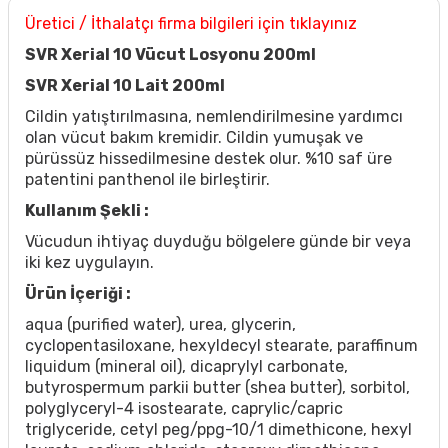
Üretici / İthalatçı firma bilgileri için tıklayınız
SVR Xerial 10 Vücut Losyonu 200ml
SVR Xerial 10 Lait 200ml
Cildin yatıştırılmasına, nemlendirilmesine yardımcı
olan vücut bakım kremidir. Cildin yumuşak ve
pürüssüz hissedilmesine destek olur. %10 saf üre
patentini panthenol ile birleştirir.
Kullanım Şekli :
Vücudun ihtiyaç duyduğu bölgelere günde bir veya
iki kez uygulayın.
Ürün İçeriği :
aqua (purified water), urea, glycerin,
cyclopentasiloxane, hexyldecyl stearate, paraffinum
liquidum (mineral oil), dicaprylyl carbonate,
butyrospermum parkii butter (shea butter), sorbitol,
polyglyceryl-4 isostearate, caprylic/capric
triglyceride, cetyl peg/ppg-10/1 dimethicone, hexyl