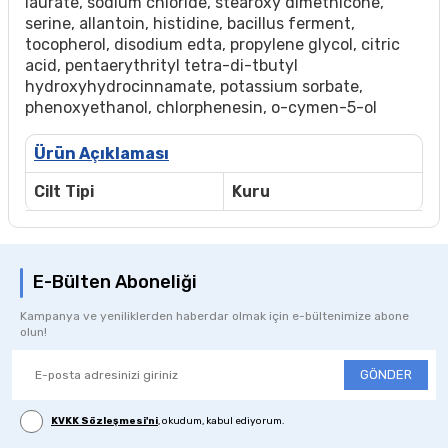
laurate, sodium chloride, stearoxy dimethicone,
serine, allantoin, histidine, bacillus ferment,
tocopherol, disodium edta, propylene glycol, citric
acid, pentaerythrityl tetra-di-tbutyl
hydroxyhydrocinnamate, potassium sorbate,
phenoxyethanol, chlorphenesin, o-cymen-5-ol
Ürün Açıklaması
Cilt Tipi
Kuru
E-Bülten Aboneliği
Kampanya ve yeniliklerden haberdar olmak için e-bültenimize abone
olun!
GÖNDER
KVKK Sözleşmesi'ni
, okudum, kabul ediyorum.