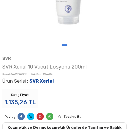
SVR
SVR Xerial 10 Vücut Losyonu 200ml
Barkod :
3662361002412
Stok Kodu :
10066174
Ürün Serisi :
SVR Xerial
Satış Fiyatı
1.135,26
TL
Paylaş
Tavsiye Et
Kozmetik ve Dermokozmetik Ürünlerde Tanıtım ve Sağlık