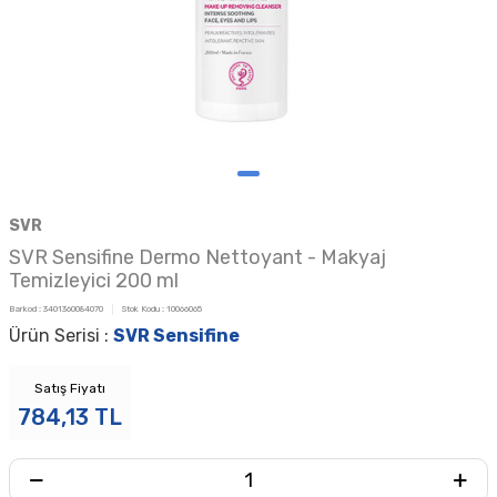
SVR
SVR Sensifine Dermo Nettoyant - Makyaj
Temizleyici 200 ml
Barkod :
3401360084070
Stok Kodu :
10066065
Ürün Serisi :
SVR Sensifine
Satış Fiyatı
784,13
TL