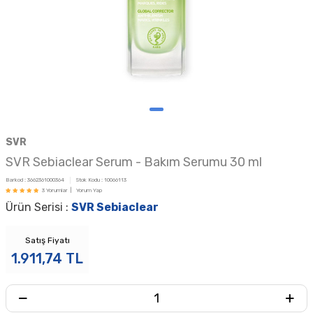
SVR
SVR Sebiaclear Serum - Bakım Serumu 30 ml
Barkod :
3662361000364
Stok Kodu :
10066113
3 Yorumlar |
Yorum Yap
Ürün Serisi :
SVR Sebiaclear
Satış Fiyatı
1.911,74
TL