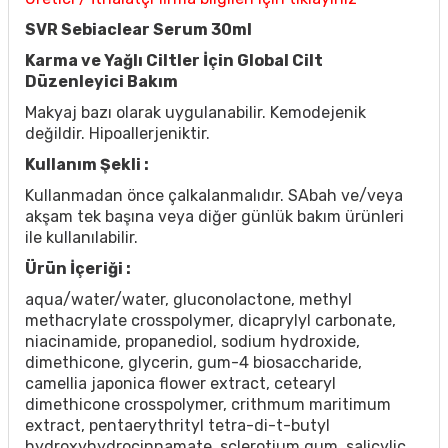
SVR Sebiaclear Serum 30ml
Karma ve Yağlı Ciltler İçin Global Cilt
Düzenleyici Bakım
Makyaj bazı olarak uygulanabilir. Kemodejenik
değildir. Hipoallerjeniktir.
Kullanım Şekli :
Kullanmadan önce çalkalanmalıdır. SAbah ve/veya
akşam tek başına veya diğer günlük bakım ürünleri
ile kullanılabilir.
Ürün İçeriği :
aqua/water/water, gluconolactone, methyl
methacrylate crosspolymer, dicaprylyl carbonate,
niacinamide, propanediol, sodium hydroxide,
dimethicone, glycerin, gum-4 biosaccharide,
camellia japonica flower extract, cetearyl
dimethicone crosspolymer, crithmum maritimum
extract, pentaerythrityl tetra-di-t-butyl
hydroxyhydrocinnamate, sclerotium gum, salicylic