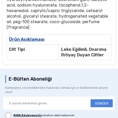
acid, sodium hyaluronate, tocopherol,1,2-
hexanediol, caprylic/capric triglyceride, cetearyl
alcohol, glyceryl stearate, hydrogenated vegetable
oil, peg-100 stearate, coco-glucoside, perfume
(fragrance)
Ürün Açıklaması
Cilt Tipi
Leke Eğilimli, Onarıma
İhtiyaç Duyan Ciltler
E-Bülten Aboneliği
Kampanya ve yeniliklerden haberdar olmak için e-bültenimize abone
olun!
GÖNDER
KVKK Sözleşmesi'ni
, okudum, kabul ediyorum.