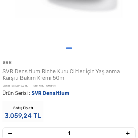
SVR
SVR Densitium Riche Kuru Ciltler İçin Yaşlanma
Karşıtı Bakım Kremi 50ml
Barkod :
3662361002467
Stok Kodu :
10066161
Ürün Serisi :
SVR Densitium
Satış Fiyatı
3.059,24
TL