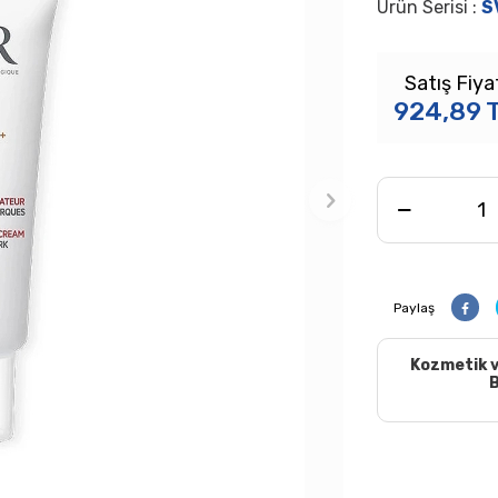
Ürün Serisi :
S
Satış Fiya
924,89
Paylaş
Kozmetik v
B