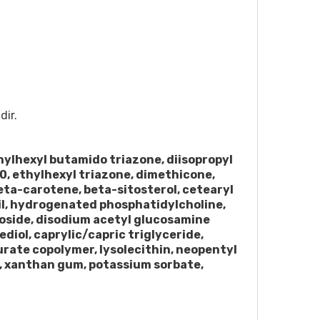
dir.
hylhexyl butamido triazone, diisopropyl
0, ethylhexyl triazone, dimethicone,
eta-carotene, beta-sitosterol, cetearyl
oil, hydrogenated phosphatidylcholine,
coside, disodium acetyl glucosamine
iol, caprylic/​capric triglyceride,
aurate copolymer, lysolecithin, neopentyl
e, xanthan gum, potassium sorbate,