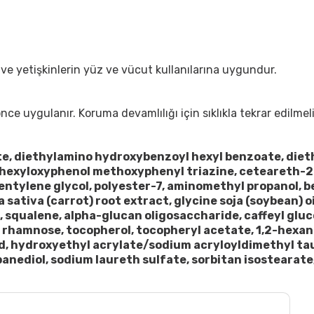
ve yetişkinlerin yüz ve vücut kullanılarına uygundur.
 uygulanır. Koruma devamlılığı için sıklıkla tekrar edilmeli
ate, diethylamino hydroxybenzoyl hexyl benzoate, diet
thylhexyloxyphenol methoxyphenyl triazine, ceteareth-2
ntylene glycol, polyester-7, aminomethyl propanol, b
sativa (carrot) root extract, glycine soja (soybean) 
t, squalene, alpha-glucan oligosaccharide, caffeyl glu
, rhamnose, tocopherol, tocopheryl acetate, 1,2-hexaned
acid, hydroxyethyl acrylate/​sodium acryloyldimethyl t
panediol, sodium laureth sulfate, sorbitan isostearat