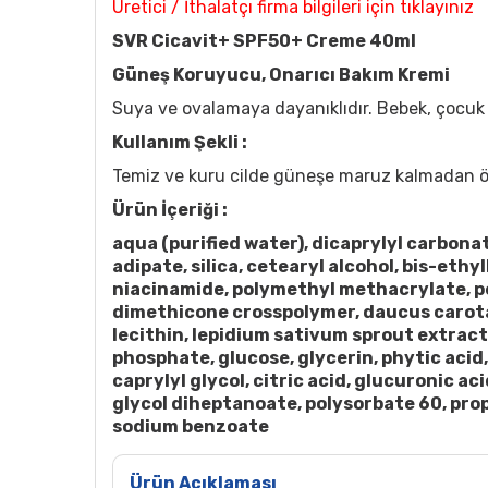
Üretici / İthalatçı firma bilgileri için tıklayınız
SVR Cicavit+ SPF50+ Creme 40ml
Güneş Koruyucu, Onarıcı Bakım Kremi
Suya ve ovalamaya dayanıklıdır. Bebek, çocuk 
Kullanım Şekli :
Temiz ve kuru cilde güneşe maruz kalmadan önce
Ürün İçeriği :
aqua (purified water), dicaprylyl carbon
adipate, silica, cetearyl alcohol, bis-e
niacinamide, polymethyl methacrylate, pe
dimethicone crosspolymer, daucus carota 
lecithin, lepidium sativum sprout extrac
phosphate, glucose, glycerin, phytic acid
caprylyl glycol, citric acid, glucuronic 
glycol diheptanoate, polysorbate 60, pro
sodium benzoate
Ürün Açıklaması