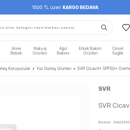
1500 TL üzeri
KARGO BEDAVA
t
Anne
Makyaj
Ağız
Erkek Bakım
Cinsel
m
Bebek
Ürünleri
Bakımı
Ürünleri
Sağlık
üneş Koruyucular
Yüz Güneş Ürünleri
SVR Cicavit+ SPF50+ Crem
SVR
SVR Cica
Barkod :
36623610