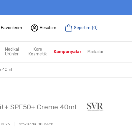
Favorilerim
Hesabım
Sepetim
(
0
)
Medikal
Kore
Kampanyalar
Markalar
Ürünler
Kozmetik
e 40ml
vit+ SPF50+ Creme 40ml
01026
Stok Kodu :
10066111