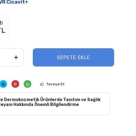
VR Cicavit+
tı
TL
SEPETE EKLE
Tavsiye Et
e Dermokozmetik Ürünlerde Tanıtım ve Sağlık
eyanı Hakkında Önemli Bilgilendirme