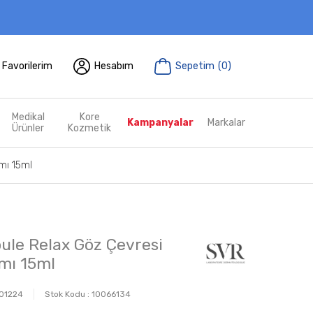
Favorilerim
Hesabım
Sepetim
(
0
)
Medikal
Kore
Kampanyalar
Markalar
Ürünler
Kozmetik
mı 15ml
le Relax Göz Çevresi
mı 15ml
01224
Stok Kodu :
10066134