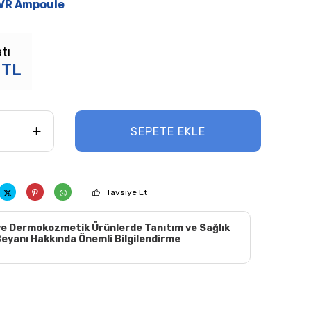
VR Ampoule
tı
TL
SEPETE EKLE
Tavsiye Et
e Dermokozmetik Ürünlerde Tanıtım ve Sağlık
eyanı Hakkında Önemli Bilgilendirme