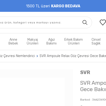
1500 TL üzeri
KARGO BEDAVA
t
Anne
Makyaj
Ağız
Erkek Bakım
Cinsel
m
Bebek
Ürünleri
Bakımı
Ürünleri
Sağlık
z Çevresi Nemlendirici
SVR Ampoule Relax Göz Çevresi Gece Bakı
SVR
SVR Ampou
Gece Bakı
Barkod :
36623610