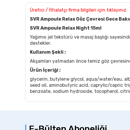
Üretici / İthalatçı firma bilgileri için tıklayınız
SVR Ampoule Relax Göz Çevresi Gece Bakı
SVR Ampoule Relax Night 15ml
Yağımsı jel tekstürü ve masaj başlığı sayesind
destekler.
Kullanım Şekli :
Akşamları yatmadan önce temiz göz çevresine p
Ürün İçeriği :
glycerin, butylene glycol, aqua/water/eau, alb
seed oil, aminobutyric acid, caprylic/capric t
benzoate, sodium hydroxide, tocopherol, citri
E-Bülten Aboneliği