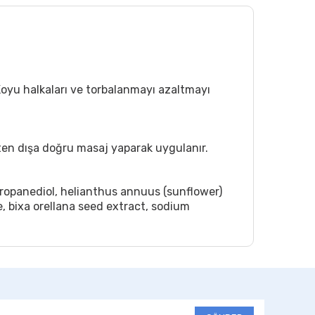
.Koyu halkaları ve torbalanmayı azaltmayı
çten dışa doğru masaj yaparak uygulanır.
 propanediol, helianthus annuus (sunflower)
e, bixa orellana seed extract, sodium