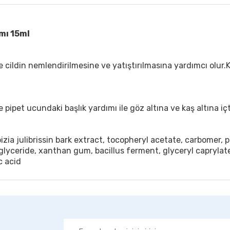
mı 15ml
e cildin nemlendirilmesine ve yatıştırılmasına yardımcı olur
ipet ucundaki başlık yardımı ile göz altına ve kaş altına i
izia julibrissin bark extract, tocopheryl acetate, carbomer,
riglyceride, xanthan gum, bacillus ferment, glyceryl caprylat
c acid