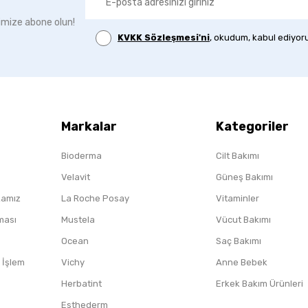
imize abone olun!
KVKK Sözleşmesi'ni
, okudum, kabul ediyor
Markalar
Kategoriler
Bioderma
Cilt Bakımı
Velavit
Güneş Bakımı
ikamız
La Roche Posay
Vitaminler
nması
Mustela
Vücut Bakımı
Ocean
Saç Bakımı
/ İşlem
Vichy
Anne Bebek
Herbatint
Erkek Bakım Ürünleri
Esthederm