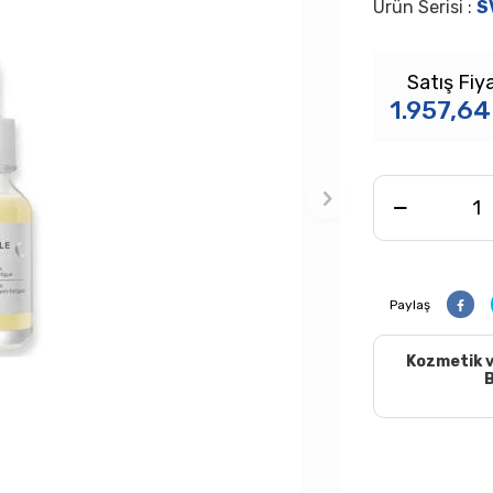
Ürün Serisi :
S
Satış Fiya
1.957,64
Paylaş
Kozmetik v
B