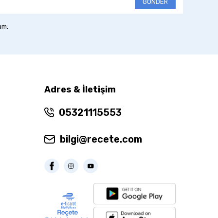
GÖNDER
um.
Adres & İletişim
05321115553
bilgi@recete.com