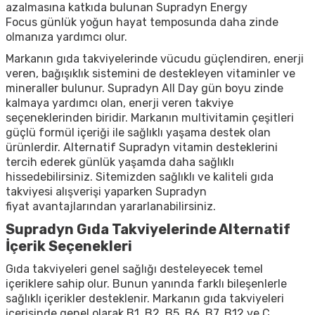
azalmasına katkıda bulunan
Supradyn Energy
Focus
günlük yoğun hayat temposunda daha zinde
olmanıza yardımcı olur.
Markanın gıda takviyelerinde vücudu güçlendiren, enerji
veren, bağışıklık sistemini de destekleyen vitaminler ve
mineraller bulunur.
Supradyn All Day
gün boyu zinde
kalmaya yardımcı olan, enerji veren takviye
seçeneklerinden biridir. Markanın multivitamin çeşitleri
güçlü formül içeriği ile sağlıklı yaşama destek olan
ürünlerdir. Alternatif
Supradyn vitamin
desteklerini
tercih ederek günlük yaşamda daha sağlıklı
hissedebilirsiniz. Sitemizden sağlıklı ve kaliteli gıda
takviyesi alışverişi yaparken
Supradyn
fiyat
avantajlarından yararlanabilirsiniz.
Supradyn Gıda Takviyelerinde Alternatif
İçerik Seçenekleri
Gıda takviyeleri genel sağlığı desteleyecek temel
içeriklere sahip olur. Bunun yanında farklı bileşenlerle
sağlıklı içerikler desteklenir. Markanın gıda takviyeleri
içerisinde genel olarak B1, B2, B5, B6, B7, B12 ve C