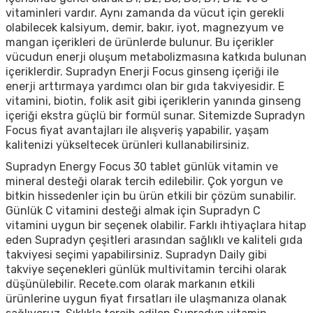
vitaminleri vardır. Aynı zamanda da vücut için gerekli
olabilecek kalsiyum, demir, bakır, iyot, magnezyum ve
mangan içerikleri de ürünlerde bulunur. Bu içerikler
vücudun enerji oluşum metabolizmasına katkıda bulunan
içeriklerdir.
Supradyn Enerji Focus
ginseng içeriği ile
enerji arttırmaya yardımcı olan bir gıda takviyesidir. E
vitamini, biotin, folik asit gibi içeriklerin yanında ginseng
içeriği ekstra güçlü bir formül sunar. Sitemizde
Supradyn
Focus fiyat
avantajları ile alışveriş yapabilir, yaşam
kalitenizi yükseltecek ürünleri kullanabilirsiniz.
Supradyn Energy Focus 30 tablet
günlük vitamin ve
mineral desteği olarak tercih edilebilir. Çok yorgun ve
bitkin hissedenler için bu ürün etkili bir çözüm sunabilir.
Günlük C vitamini desteği almak için
Supradyn C
vitamini
uygun bir seçenek olabilir. Farklı ihtiyaçlara hitap
eden
Supradyn çeşitleri
arasından sağlıklı ve kaliteli gıda
takviyesi seçimi yapabilirsiniz.
Supradyn Daily
gibi
takviye seçenekleri günlük multivitamin tercihi olarak
düşünülebilir. Recete.com olarak markanın etkili
ürünlerine uygun fiyat fırsatları ile ulaşmanıza olanak