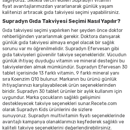
sağlıyoruz. Sıklıkla tercih edilen
Supradyn vitamin
fiyat
avantajlarımızdan yararlanarak günlük yaşam
kalitenizi artıracak gıda takviyesi seçimi yapabilirsiniz.
Supradyn Gıda Takviyesi Seçimi Nasıl Yapılır?
Gıda takviyesi seçimi yapılırken her şeyden önce doktor
rehberliğinden yararlanmak gerekir. Doktora danışarak
günlük gıda takviyesi almaya engel olacak bir sağlık
sorunu var mı öğrenilmelidir.
Supradyn Efervesan
gibi
gıda takviyeleri güvenilir takviye seçenekleridir. Vücudun
günlük ihtiyaç duyduğu vitamin ve mineral desteğini bu
takviyelerden almak mümkündür.
Supradyn Efervesan 30
tablet
içerisinde 13 farklı vitamin, 9 farklı mineral yanı
sıra Koenzim Q10 bulunur. Markanın bu ürünü günlük
ihtiyaçlarınızı karşılayabilecek ürün seçeneklerinden
biridir.
Supradyn 30 tablet
ürünler bir aylık kullanım için
uygundur. Marka çocukların sağlıklı gelişimini
destekleyecek takviye seçenekleri sunar.Recete.com
olarak
Supradyn Kids
ürünlerini de sizlere
sunuyoruz.
Supradyn multivitamin fiyatı
seçeneklerinde
avantajlı kampanya olanaklarımızı keşfederek sağlıklı ve
kaliteli takviye seçeneklerini değerlendirebilirsiniz.