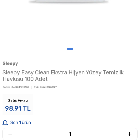
Sleepy
Sleepy Easy Clean Ekstra Hijyen Yüzey Temizlik
Havlusu 100 Adet
Barkod :
8682241212880
Stok Kodu :
30283027
Satış Fiyatı
98,91
TL
Son 1 ürün