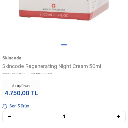
Skincode
Skincode Regenerating Night Cream 50ml
Barkod :
7640107010057
Stok Kodu :
10062029
Satış Fiyatı
4.750,00
TL
Son 3 ürün