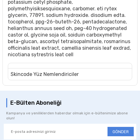
potassium cetyl phosphate,
polymethyisiksesquioxane, carbomer. eti rytex
glycerin, 77891. sodium hydroxide. disodium edta.
tocopherol, ppg-26-buteth-26, pentadecalactone,
helianthus annuus seed oh, peg-40 hydrogenated
castor ol, glycine soja oil, soiduin carboxymethyl
beta-glucan, ascorbyl tetraisopalmitate, rosmarinus
officinalis leat extract, camellia sinensis leaf exdrad,
nicotiana sytrestris leat cell
Skincode Yüz Nemlendiriciler
E-Bülten Aboneliği
Kampanya ve yeniliklerden haberdar olmak için e-bültenimize abone
olun!
GÖNDER