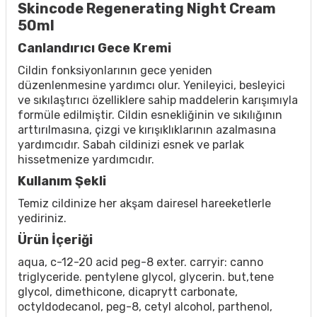
Skincode Regenerating Night Cream
50ml
Canlandırıcı Gece Kremi
Cildin fonksiyonlarının gece yeniden
düzenlenmesine yardımcı olur. Yenileyici, besleyici
ve sıkılaştırıcı özelliklere sahip maddelerin karışımıyla
formüle edilmiştir. Cildin esnekliğinin ve sıkılığının
arttırılmasına, çizgi ve kırışıklıklarının azalmasına
yardımcıdır. Sabah cildinizi esnek ve parlak
hissetmenize yardımcıdır.
Kullanım Şekli
Temiz cildinize her akşam dairesel hareeketlerle
yediriniz.
Ürün İçeriği
aqua, c-12-20 acid peg-8 exter. carryir: canno
triglyceride. pentylene glycol, glycerin. but,tene
glycol, dimethicone, dicaprytt carbonate,
octyldodecanol, peg-8, cetyl alcohol, parthenol,