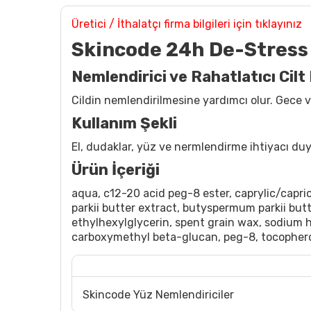
Üretici / İthalatçı firma bilgileri için tıklayınız
Skincode 24h De-Stress
Nemlendirici ve Rahatlatıcı Cil
Cildin nemlendirilmesine yardımcı olur. Gece ve 
Kullanım Şekli
El, dudaklar, yüz ve nermlendirme ihtiyacı duy
Ürün İçeriği
aqua, c12-20 acid peg-8 ester, caprylic/capri
parkii butter extract, butyspermum parkii butt
ethylhexylglycerin, spent grain wax, sodium 
carboxymethyl beta-glucan, peg-8, tocopherol,
Skincode Yüz Nemlendiriciler