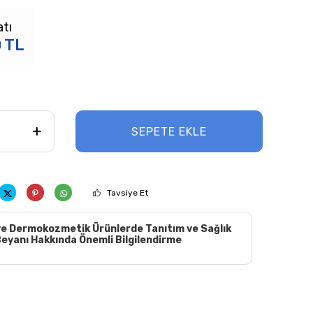
atı
0
TL
SEPETE EKLE
Tavsiye Et
e Dermokozmetik Ürünlerde Tanıtım ve Sağlık
eyanı Hakkında Önemli Bilgilendirme