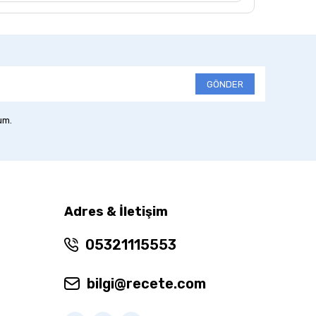
GÖNDER
um.
Adres & İletişim
05321115553
bilgi@recete.com