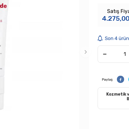
Satış Fiy
4.275,0
Son 4 ürün
Paylaş
Kozmetik v
B