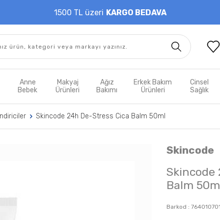
1500 TL üzeri
KARGO BEDAVA
t
Anne
Makyaj
Ağız
Erkek Bakım
Cinsel
m
Bebek
Ürünleri
Bakımı
Ürünleri
Sağlık
diriciler
Skincode 24h De-Stress Cica Balm 50ml
Skincode
Skincode 
Balm 50m
Barkod :
76401070