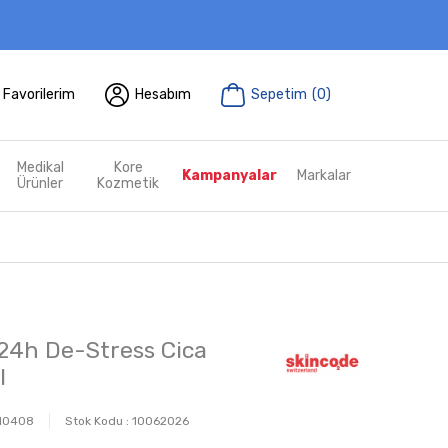
Favorilerim
Hesabım
Sepetim
(
0
)
Medikal
Kore
Kampanyalar
Markalar
Ürünler
Kozmetik
24h De-Stress Cica
l
10408
Stok Kodu :
10062026