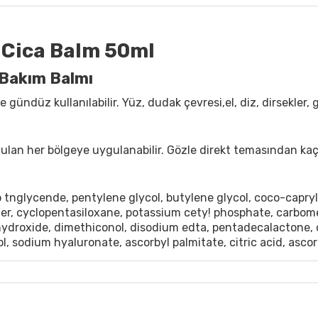
 Cica Balm 50ml
t Bakım Balmı
gündüz kullanılabilir. Yüz, dudak çevresi,el, diz, dirsekler, g
ulan her bölgeye uygulanabilir. Gözle direkt temasından kaçı
o tnglycende, pentylene glycol, butylene glycol, coco-capr
er, cyclopentasiloxane, potassium cety! phosphate, carbomer
hydroxide, dimethiconol, disodium edta, pentadecalactone,
 sodium hyaluronate, ascorbyl palmitate, citric acid, ascor