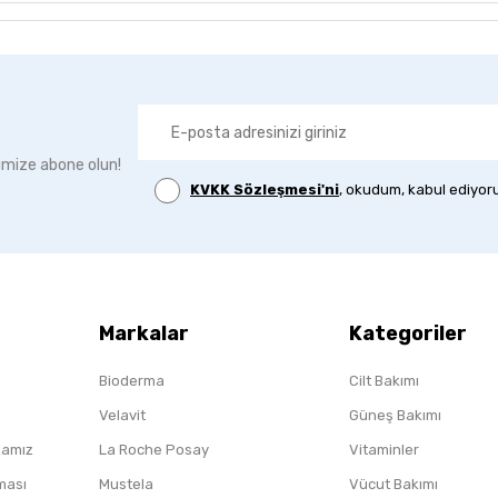
imize abone olun!
KVKK Sözleşmesi'ni
, okudum, kabul ediyor
Markalar
Kategoriler
Bioderma
Cilt Bakımı
Velavit
Güneş Bakımı
ikamız
La Roche Posay
Vitaminler
nması
Mustela
Vücut Bakımı