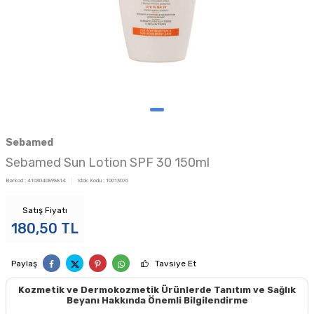
Sebamed
Sebamed Sun Lotion SPF 30 150ml
Barkod :
4103040898814
Stok Kodu :
10013076
Satış Fiyatı
180,50
TL
Paylaş
Tavsiye Et
Kozmetik ve Dermokozmetik Ürünlerde Tanıtım ve Sağlık
Beyanı Hakkında Önemli Bilgilendirme