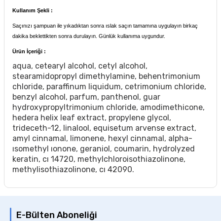
Kullanım Şekli :
Saçınızı şampuan ile yıkadıktan sonra ıslak saçın tamamına uygulayın birkaç
dakika beklettikten sonra durulayın. Günlük kullanıma uygundur.
Ürün İçeriği :
aqua, cetearyl alcohol, cetyl alcohol,
stearamidopropyl dimethylamine, behentrimonium
chloride, paraffinum liquidum, cetrimonium chloride,
benzyl alcohol, parfum, panthenol, guar
hydroxypropyltrimonium chloride, amodimethicone,
hedera helix leaf extract, propylene glycol,
trideceth-12, linalool, equisetum arvense extract,
amyl cinnamal, limonene, hexyl cinnamal, alpha-
ısomethyl ıonone, geraniol, coumarin, hydrolyzed
keratin, cı 14720, methylchloroisothiazolinone,
methylisothiazolinone, cı 42090.
E-Bülten Aboneliği