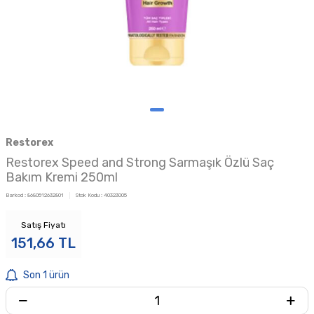
Restorex
Restorex Speed and Strong Sarmaşık Özlü Saç
Bakım Kremi 250ml
Barkod :
8680512632801
Stok Kodu :
40323005
Satış Fiyatı
151,66
TL
Son 1 ürün