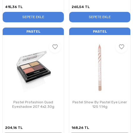
415,36
TL
265,54
TL
SEPETE EKLE
SEPETE EKLE
PASTEL
PASTEL
Pastel Profashion Quad
Pastel Show By Pastel Eye Liner
Eyeshadow 207 4x2.30g
125 1.14g
204,16
TL
168,26
TL