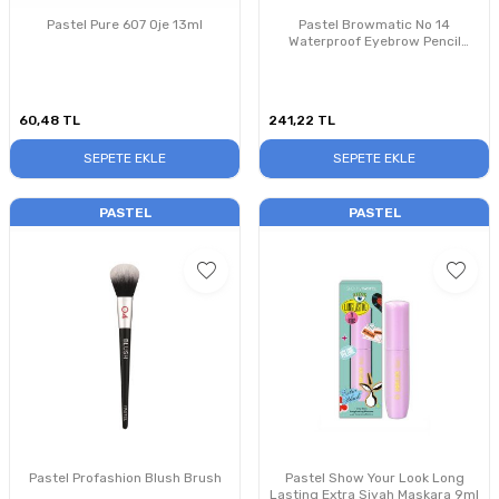
Pastel Pure 607 Oje 13ml
Pastel Browmatic No 14
Waterproof Eyebrow Pencil
0.35g
60,48
TL
241,22
TL
SEPETE EKLE
SEPETE EKLE
PASTEL
PASTEL
Pastel Profashion Blush Brush
Pastel Show Your Look Long
Lasting Extra Siyah Maskara 9ml