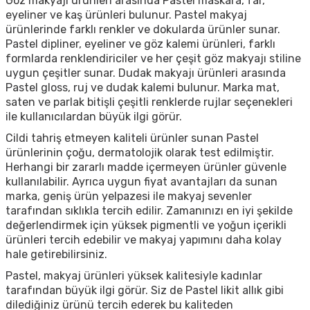
Göz makyajı ürünleri arasında Pastel maskara, far,
eyeliner ve kaş ürünleri bulunur. Pastel makyaj
ürünlerinde farklı renkler ve dokularda ürünler sunar.
Pastel dipliner, eyeliner ve göz kalemi ürünleri, farklı
formlarda renklendiriciler ve her çeşit göz makyajı stiline
uygun çeşitler sunar. Dudak makyajı ürünleri arasında
Pastel gloss, ruj ve dudak kalemi bulunur. Marka mat,
saten ve parlak bitişli çeşitli renklerde rujlar seçenekleri
ile kullanıcılardan büyük ilgi görür.
Cildi tahriş etmeyen kaliteli ürünler sunan Pastel
ürünlerinin çoğu, dermatolojik olarak test edilmiştir.
Herhangi bir zararlı madde içermeyen ürünler güvenle
kullanılabilir. Ayrıca uygun fiyat avantajları da sunan
marka, geniş ürün yelpazesi ile makyaj sevenler
tarafından sıklıkla tercih edilir. Zamanınızı en iyi şekilde
değerlendirmek için yüksek pigmentli ve yoğun içerikli
ürünleri tercih edebilir ve makyaj yapımını daha kolay
hale getirebilirsiniz.
Pastel, makyaj ürünleri yüksek kalitesiyle kadınlar
tarafından büyük ilgi görür. Siz de Pastel likit allık gibi
dilediğiniz ürünü tercih ederek bu kaliteden