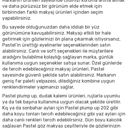
Markanın ürünleri sayesinde cildinizi koruma altına almak
ve daha pürüzsüz bir görünüm elde etmek için
birbirinden farklı makyaj ürünleri içinden seçim
yapabilirsiniz.
Bu sayede olduğunuzdan daha iddialı bir yüz
görünümüne kavuşabilirsiniz. Makyajı etkili bir hale
getirmek için gözlerinizi ön plana çıkarmak istiyorsanız,
Pastel’in ürettiği eyelinerler seçeneklerinden satın
alabilirsiniz. Canlı ve soft seçenekleri ile müşterilere
aradığını bulabilme kolaylığı sağlayan marka, günlük
kullanıma uygun seçenekler satışa sunar. Özel günlerde
de tercih edebileceğiniz makyaj ürünleri, Pastel
sayesinde güvenli şekilde satın alabilirsiniz. Markanın
geniş far paleti yelpazesi, dilediğiniz kombine uygun
renklendirmeler yapmanızı sağlar.
Pastel plump up, dudak kalemi ürünleri, rujlarla uyumlu
ya da tek başına kullanıma uygun olacak şekilde üretilir.
Kış ya da sonbahar ayları için Pastel plump up 202 gibi
daha koyu tonları tercih edebileceğiniz gibi yaz ayları için
daha canlı renkleri tercih edebilirsiniz. Gün boyu kalıcılık
sağlayan Pastel göz makyajı çeşitleriyle de gözlerinizin