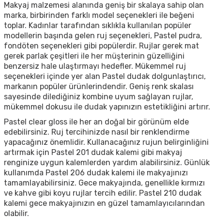
Makyaj malzemesi alanında geniş bir skalaya sahip olan
marka, birbirinden farklı model seçenekleri ile beğeni
toplar. Kadınlar tarafından sıklıkla kullanılan popüler
modellerin başında gelen ruj seçenekleri, Pastel pudra,
fondöten seçenekleri gibi popülerdir. Rujlar gerek mat
gerek parlak çeşitleri ile her müşterinin güzelliğini
benzersiz hale ulaştırmayı hedefler. Mükemmel ruj
seçenekleri içinde yer alan Pastel dudak dolgunlaştırıcı,
markanın popüler ürünlerindendir. Geniş renk skalası
sayesinde dilediğiniz kombine uyum sağlayan rujlar,
mükemmel dokusu ile dudak yapınızın estetikliğini artırır.
Pastel clear gloss ile her an doğal bir görünüm elde
edebilirsiniz. Ruj tercihinizde nasıl bir renklendirme
yapacağınız önemlidir. Kullanacağınız rujun belirginliğini
artırmak için Pastel 201 dudak kalemi gibi makyaj
renginize uygun kalemlerden yardım alabilirsiniz. Günlük
kullanımda Pastel 206 dudak kalemi ile makyajınızı
tamamlayabilirsiniz. Gece makyajında, genellikle kırmızı
ve kahve gibi koyu rujlar tercih edilir. Pastel 210 dudak
kalemi gece makyajınızın en güzel tamamlayıcılarından
olabilir.