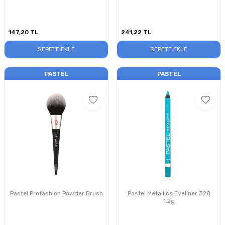
0.35g
147,20
TL
241,22
TL
SEPETE EKLE
SEPETE EKLE
PASTEL
PASTEL
Pastel Profashion Powder Brush
Pastel Metallics Eyeliner 328
1.2g