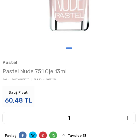
Pastel
Pastel Nude 751 Oje 13ml
Barkod :
8690644077517
Stok Kodu :
20221234
Satış Fiyatı
60,48
TL
Paylaş
Tavsiye Et