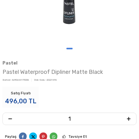
Pastel
Pastel Waterproof Dipliner Matte Black
Barkod :
8690644175008
Stok Kodu :
20221496
Satış Fiyatı
496,00
TL
Paylaş
Tavsiye Et