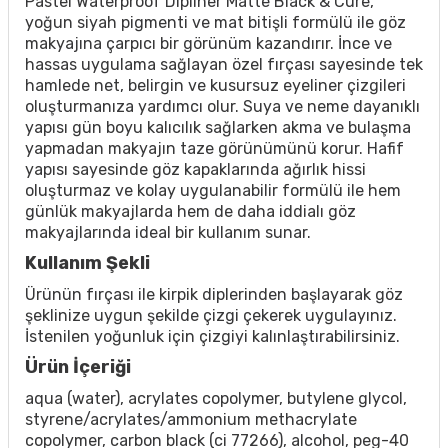
Pastel Waterproof Dipliner Matte Black & Cure,
yoğun siyah pigmenti ve mat bitişli formülü ile göz
makyajına çarpıcı bir görünüm kazandırır. İnce ve
hassas uygulama sağlayan özel fırçası sayesinde tek
hamlede net, belirgin ve kusursuz eyeliner çizgileri
oluşturmanıza yardımcı olur. Suya ve neme dayanıklı
yapısı gün boyu kalıcılık sağlarken akma ve bulaşma
yapmadan makyajın taze görünümünü korur. Hafif
yapısı sayesinde göz kapaklarında ağırlık hissi
oluşturmaz ve kolay uygulanabilir formülü ile hem
günlük makyajlarda hem de daha iddialı göz
makyajlarında ideal bir kullanım sunar.
Kullanım Şekli
Ürünün fırçası ile kirpik diplerinden başlayarak göz
şeklinize uygun şekilde çizgi çekerek uygulayınız.
İstenilen yoğunluk için çizgiyi kalınlaştırabilirsiniz.
Ürün İçeriği
aqua (water), acrylates copolymer, butylene glycol,
styrene/acrylates/ammonium methacrylate
copolymer, carbon black (ci 77266), alcohol, peg-40