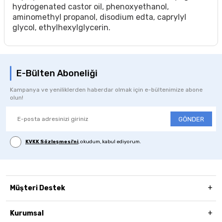
hydrogenated castor oil, phenoxyethanol,
aminomethyl propanol, disodium edta, caprylyl
glycol, ethylhexylglycerin.
E-Bülten Aboneliği
Kampanya ve yeniliklerden haberdar olmak için e-bültenimize abone
olun!
GÖNDER
KVKK Sözleşmesi'ni
, okudum, kabul ediyorum.
Müşteri Destek
Kurumsal