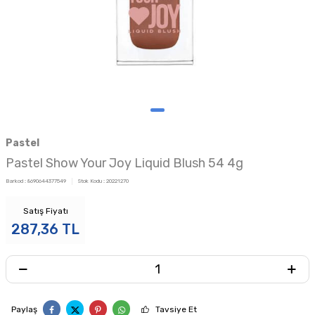
Pastel
Pastel Show Your Joy Liquid Blush 54 4g
Barkod :
8690644377549
Stok Kodu :
20221270
Satış Fiyatı
287,36
TL
Paylaş
Tavsiye Et