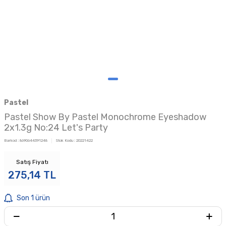
Pastel
Pastel Show By Pastel Monochrome Eyeshadow
2x1.3g No:24 Let's Party
Barkod :
8690644391248
Stok Kodu :
20221422
Satış Fiyatı
275,14
TL
Son 1 ürün