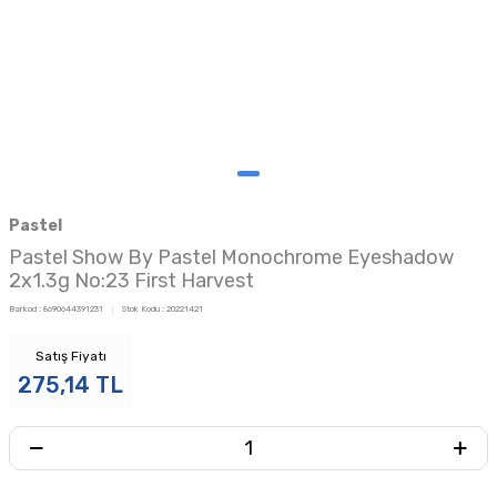
Pastel
Pastel Show By Pastel Monochrome Eyeshadow
2x1.3g No:23 First Harvest
Barkod :
8690644391231
Stok Kodu :
20221421
Satış Fiyatı
275,14
TL