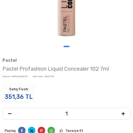
Pastel
Pastel Profashion Liquid Concealer 102 7ml
Barkod :
8690644025129
Stok Kodu :
20221100
Satış Fiyatı
351,36
TL
Paylaş
Tavsiye Et