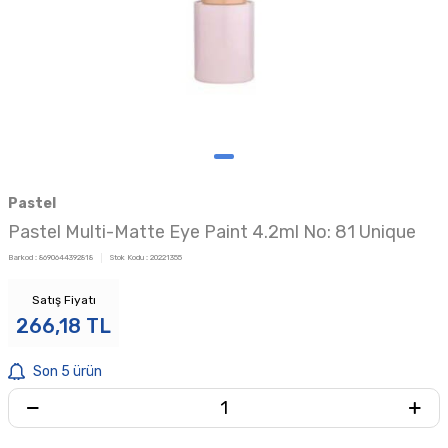
Pastel
Pastel Multi-Matte Eye Paint 4.2ml No: 81 Unique
Barkod :
8690644392818
Stok Kodu :
20221355
Satış Fiyatı
266,18
TL
Son 5 ürün