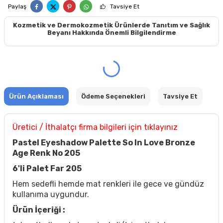
Paylaş
Tavsiye Et
Kozmetik ve Dermokozmetik Ürünlerde Tanıtım ve Sağlık
Beyanı Hakkında Önemli Bilgilendirme
Ürün Açıklaması
Ödeme Seçenekleri
Tavsiye Et
Üretici / İthalatçı firma bilgileri için tıklayınız
Pastel Eyeshadow Palette So In Love Bronze
Age Renk No 205
6'li Palet Far 205
Hem sedefli hemde mat renkleri ile gece ve gündüz
kullanıma uygundur.
Ürün İçeriği :