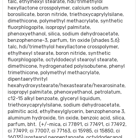
talc, ethylhexyl stearate, hdi/trimethylol
hexyllactone crosspolymer, calcium sodium
borosilicate, boron nitride, triethoxycaprylylsilane,
dimethicone, polymethyl methacrylate, synthetic
fluorphlogopite, isopropyl palmitate,
phenoxyethanol, silica, sodium dehydroacetate,
benzophenone-3, parfum, tin oxide (shades 5,6):
talc, hdi/trimethylol hexyllactone crosspolymer,
ethylhexyl stearate, boron nitride, synthetic
fluorphlogopite, octyldodecyl stearoyl stearate,
dimethicone, hydrogenated polyisobutene, phenyl
trimethicone, polymethyl methacrylate,
dipentaerythrityl
hexahydroxystearate/hexastearate/hexarosinate,
isopropyl palmitate, phenoxyethanol, petrolatum,
c12-15 alkyl benzoate, glyceryl liquidum,
triethoxycaprylylsilane, sodium dehydroacetate,
palmitic acid, ethylhexylglycerin, benzophenone 3,
aluminum hydroxide, tin oxide, benzoic acid, silica,
parfum, bht. (+/-mica, ci 77891, ci 77491, ci 77492,
ci 77499, ci 77007, ci 77163, ci 15985, ci 15850, ci
16035) isostearyl neopentanoate, octyldodecanol,