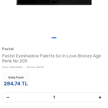
Pastel
Pastel Eyeshadow Palette So In Love Bronze Age
Renk No 205
Barkod :
8690644286056
Stok Kodu :
20221308
Satış Fiyatı
284,74
TL