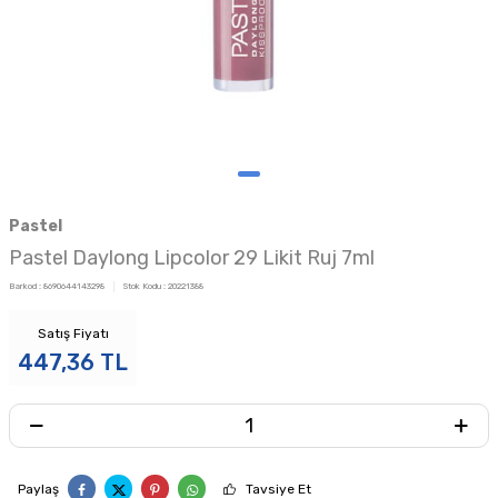
Pastel
Pastel Daylong Lipcolor 29 Likit Ruj 7ml
Barkod :
8690644143298
Stok Kodu :
20221388
Satış Fiyatı
447,36
TL
Paylaş
Tavsiye Et