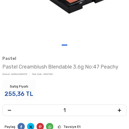
Pastel
Pastel Creamblush Blendable 3.6g No:47 Peachy
Barkod :
8690644303470
Stok Kodu :
20221323
Satış Fiyatı
255,36
TL
Paylaş
Tavsiye Et