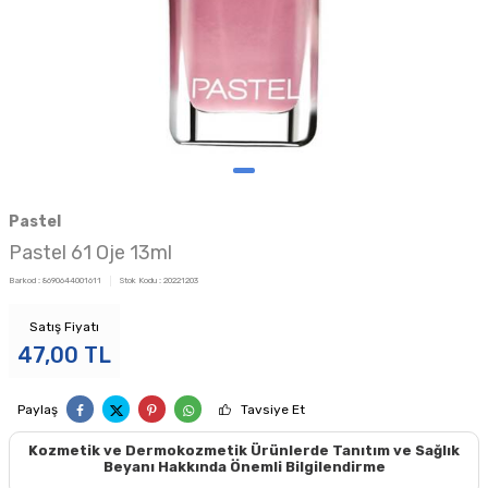
Pastel
Pastel 61 Oje 13ml
Barkod :
8690644001611
Stok Kodu :
20221203
Satış Fiyatı
47,00
TL
Paylaş
Tavsiye Et
Kozmetik ve Dermokozmetik Ürünlerde Tanıtım ve Sağlık
Beyanı Hakkında Önemli Bilgilendirme