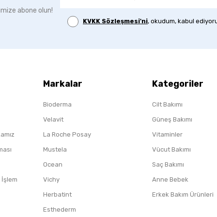
imize abone olun!
KVKK Sözleşmesi'ni
, okudum, kabul ediyor
Markalar
Kategoriler
Bioderma
Cilt Bakımı
Velavit
Güneş Bakımı
ikamız
La Roche Posay
Vitaminler
nması
Mustela
Vücut Bakımı
Ocean
Saç Bakımı
/ İşlem
Vichy
Anne Bebek
Herbatint
Erkek Bakım Ürünleri
Esthederm