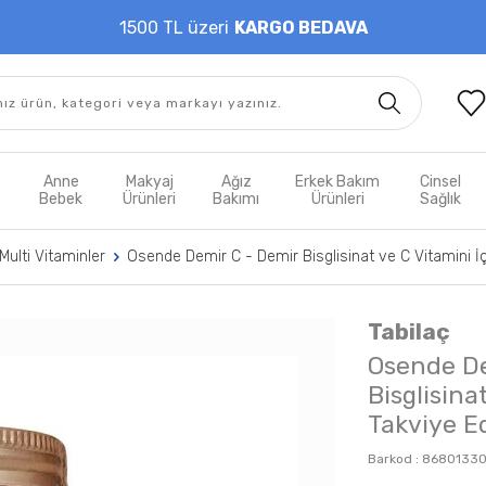
1500 TL üzeri
KARGO BEDAVA
t
Anne
Makyaj
Ağız
Erkek Bakım
Cinsel
m
Bebek
Ürünleri
Bakımı
Ürünleri
Sağlık
Multi Vitaminler
Osende Demir C - Demir Bisglisinat ve C Vitamini İ
Tabilaç
Osende De
Bisglisina
Takviye E
Barkod :
8680133