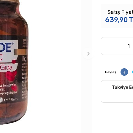
Satış Fiyat
639,90
T
Paylaş
Takviye E