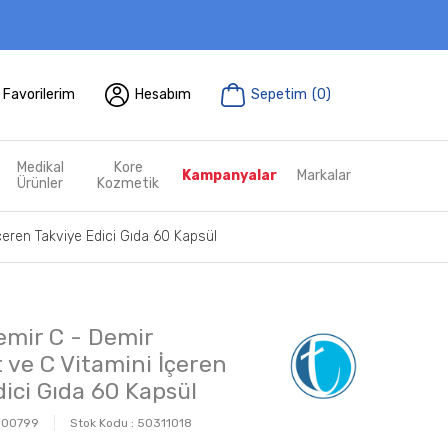
Favorilerim
Hesabım
Sepetim
(
0
)
Medikal
Kore
Kampanyalar
Markalar
Ürünler
Kozmetik
çeren Takviye Edici Gıda 60 Kapsül
mir C - Demir
t ve C Vitamini İçeren
dici Gıda 60 Kapsül
000799
Stok Kodu :
50311018