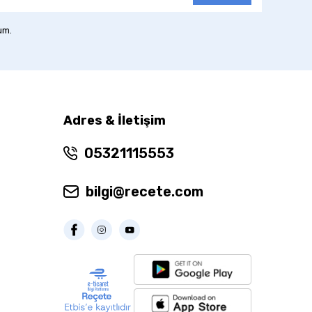
um.
Adres & İletişim
05321115553
bilgi@recete.com