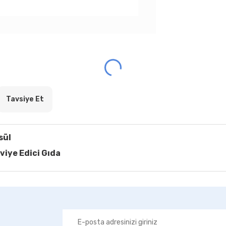
Tavsiye Et
sül
viye Edici Gıda