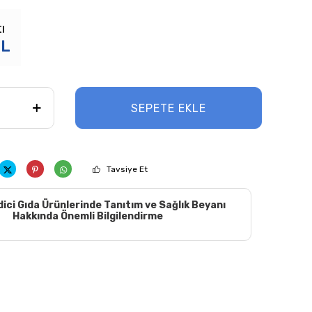
ı
L
SEPETE EKLE
Tavsiye Et
dici Gıda Ürünlerinde Tanıtım ve Sağlık Beyanı
Hakkında Önemli Bilgilendirme