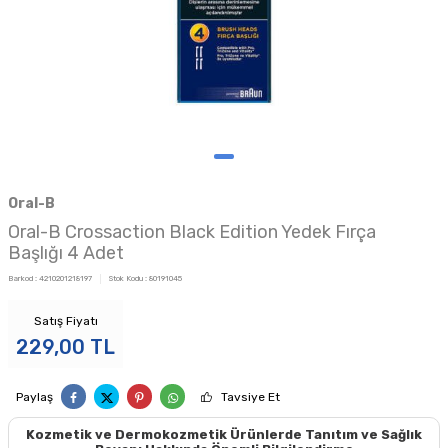
Oral-B
Oral-B Crossaction Black Edition Yedek Fırça
Başlığı 4 Adet
Barkod :
4210201218197
Stok Kodu :
80191045
Satış Fiyatı
229,00
TL
Paylaş
Tavsiye Et
Kozmetik ve Dermokozmetik Ürünlerde Tanıtım ve Sağlık