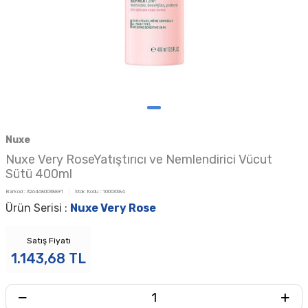
Nuxe
Nuxe Very RoseYatıştırıcı ve Nemlendirici Vücut
Sütü 400ml
Barkod :
3264680038891
Stok Kodu :
10003384
Ürün Serisi :
Nuxe Very Rose
Satış Fiyatı
1.143,68
TL