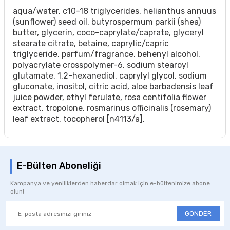
aqua/water, c10-18 triglycerides, helianthus annuus
(sunflower) seed oil, butyrospermum parkii (shea)
butter, glycerin, coco-caprylate/caprate, glyceryl
stearate citrate, betaine, caprylic/capric
triglyceride, parfum/fragrance, behenyl alcohol,
polyacrylate crosspolymer-6, sodium stearoyl
glutamate, 1,2-hexanediol, caprylyl glycol, sodium
gluconate, inositol, citric acid, aloe barbadensis leaf
juice powder, ethyl ferulate, rosa centifolia flower
extract, tropolone, rosmarinus officinalis (rosemary)
leaf extract, tocopherol [n4113/a].
E-Bülten Aboneliği
Kampanya ve yeniliklerden haberdar olmak için e-bültenimize abone
olun!
GÖNDER