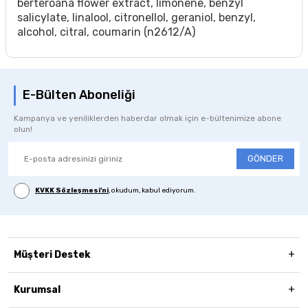
berteroana flower extract, limonene, benzyl
salicylate, linalool, citronellol, geraniol, benzyl,
alcohol, citral, coumarin (n2612/A)
E-Bülten Aboneliği
Kampanya ve yeniliklerden haberdar olmak için e-bültenimize abone
olun!
GÖNDER
KVKK Sözleşmesi'ni
, okudum, kabul ediyorum.
Müşteri Destek
Kurumsal