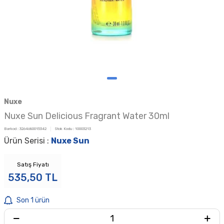
Nuxe
Nuxe Sun Delicious Fragrant Water 30ml
Barkod :
3264680015342
Stok Kodu :
10003213
Ürün Serisi :
Nuxe Sun
Satış Fiyatı
535,50
TL
Son 1 ürün