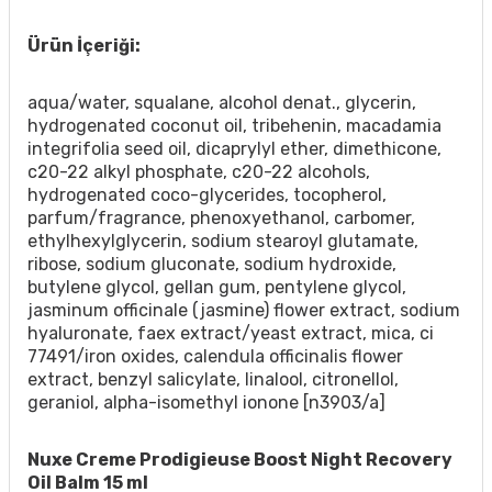
Ürün İçeriği:
aqua/water, squalane, alcohol denat., glycerin,
hydrogenated coconut oil, tribehenin, macadamia
integrifolia seed oil, dicaprylyl ether, dimethicone,
c20-22 alkyl phosphate, c20-22 alcohols,
hydrogenated coco-glycerides, tocopherol,
parfum/fragrance, phenoxyethanol, carbomer,
ethylhexylglycerin, sodium stearoyl glutamate,
ribose, sodium gluconate, sodium hydroxide,
butylene glycol, gellan gum, pentylene glycol,
jasminum officinale (jasmine) flower extract, sodium
hyaluronate, faex extract/yeast extract, mica, ci
77491/iron oxides, calendula officinalis flower
extract, benzyl salicylate, linalool, citronellol,
geraniol, alpha-isomethyl ionone [n3903/a]
Nuxe Creme Prodigieuse Boost Night Recovery
Oil Balm 15 ml