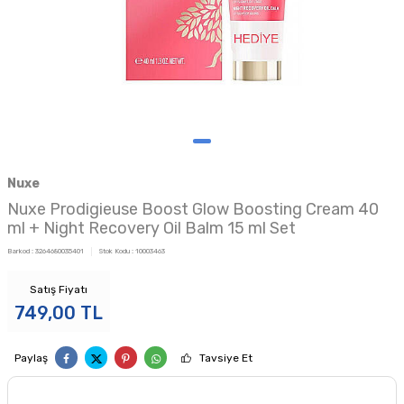
Nuxe
Nuxe Prodigieuse Boost Glow Boosting Cream 40
ml + Night Recovery Oil Balm 15 ml Set
Barkod :
3264680035401
Stok Kodu :
10003463
Satış Fiyatı
749,00
TL
Paylaş
Tavsiye Et