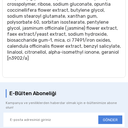
crosspolymer, ribose, sodium gluconate, opuntia
coccinellifera flower extract, butylene glycol,
sodium stearoyl glutamate, xanthan gum,
polysorbate 60, sorbitan isostearate, pentylene
glycol, jasminum officinale (jasmine) flower extract,
faex extract/yeast extract, sodium hydroxide,
biosaccharide gum-1, mica, ci 77491/iron oxides,
calendula officinalis flower extract, benzyl salicylate,
linalool, citronellol, alpha-isomethyl ionone, geraniol
[n3902/a]
E-Bülten Aboneliği
Kampanya ve yeniliklerden haberdar olmak için e-bültenimize abone
olun!
GÖNDER