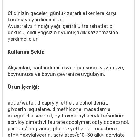
Cildinizin geceleri günlük zararlı etkenlere karşı
korumaya yardımcı olur.
Avustralya fındığı yağı içerikli ultra rahatlatıcı
dokusu, cildi yağsız bir yumuşaklık kazanmasına
yardımcı olur.
Kullanım Şekli:
Akşamları, canlandırıcı losyondan sonra yüzünüze,
boynunuza ve boyun çevrenize uygulayın.
Ürün İçeriği:
aqua/water, dicaprylyl ether, alcohol denat.,
glycerin, squalane, dimethicone, macadamia
integrifolia seed oil, hydroxyethyl acrylate/sodium
acryloyldimethyl taurate copolymer, octyldodecanol,
parfum/fragrance, phenoxyethanol, tocopherol,
ethylhexylglycerin, acrylates/c10-30 alkyl acrylate