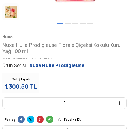
Nuxe
Nuxe Huile Prodigieuse Florale Çiçeksi Kokulu Kuru
Yağ 100 ml
Barkod :
3264680015946
Stok Kodu :
10003215
Ürün Serisi :
Nuxe Huile Prodigieuse
Satış Fiyatı
1.300,50
TL
Paylaş
Tavsiye Et