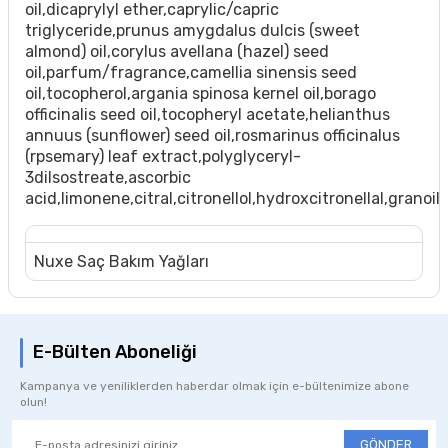
oil,dicaprylyl ether,caprylic/capric
triglyceride,prunus amygdalus dulcis (sweet
almond) oil,corylus avellana (hazel) seed
oil,parfum/fragrance,camellia sinensis seed
oil,tocopherol,argania spinosa kernel oil,borago
officinalis seed oil,tocopheryl acetate,helianthus
annuus (sunflower) seed oil,rosmarinus officinalus
(rpsemary) leaf extract,polyglyceryl-
3dilsostreate,ascorbic
acid,limonene,citral,citronellol,hydroxcitronellal,granoil
Nuxe Saç Bakım Yağları
E-Bülten Aboneliği
Kampanya ve yeniliklerden haberdar olmak için e-bültenimize abone
olun!
GÖNDER