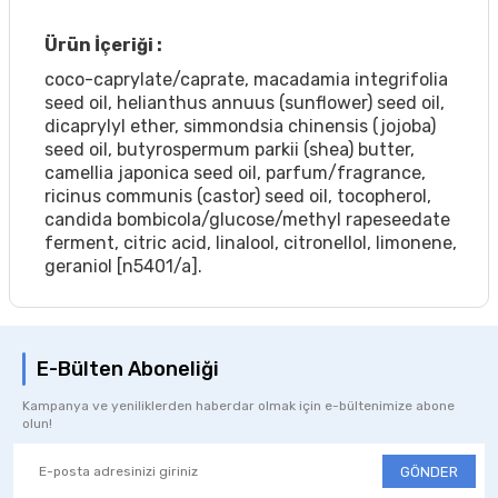
Ürün İçeriği :
coco-caprylate/caprate, macadamia integrifolia
seed oil, helianthus annuus (sunflower) seed oil,
dicaprylyl ether, simmondsia chinensis (jojoba)
seed oil, butyrospermum parkii (shea) butter,
camellia japonica seed oil, parfum/fragrance,
ricinus communis (castor) seed oil, tocopherol,
candida bombicola/glucose/methyl rapeseedate
ferment, citric acid, linalool, citronellol, limonene,
geraniol [n5401/a].
E-Bülten Aboneliği
Kampanya ve yeniliklerden haberdar olmak için e-bültenimize abone
olun!
GÖNDER