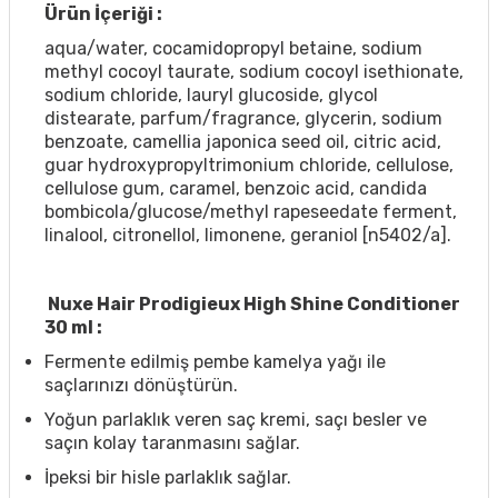
Ürün İçeriği :
aqua/water, cocamidopropyl betaine, sodium
methyl cocoyl taurate, sodium cocoyl isethionate,
sodium chloride, lauryl glucoside, glycol
distearate, parfum/fragrance, glycerin, sodium
benzoate, camellia japonica seed oil, citric acid,
guar hydroxypropyltrimonium chloride, cellulose,
cellulose gum, caramel, benzoic acid, candida
bombicola/glucose/methyl rapeseedate ferment,
linalool, citronellol, limonene, geraniol [n5402/a].
Nuxe Hair Prodigieux High Shine Conditioner
30 ml :
Fermente edilmiş pembe kamelya yağı ile
saçlarınızı dönüştürün.
Yoğun parlaklık veren saç kremi, saçı besler ve
saçın kolay taranmasını sağlar.
İpeksi bir hisle parlaklık sağlar.