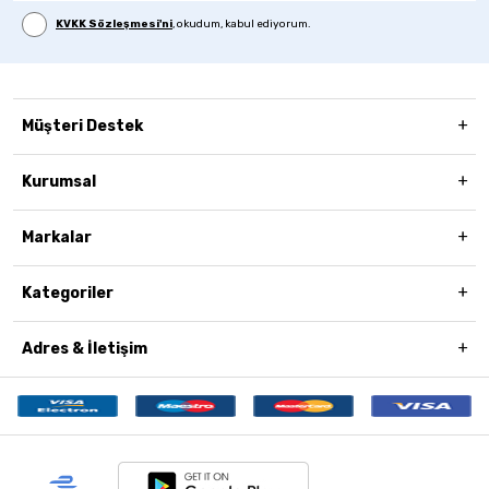
KVKK Sözleşmesi'ni
, okudum, kabul ediyorum.
Müşteri Destek
Kurumsal
Markalar
Kategoriler
Adres & İletişim