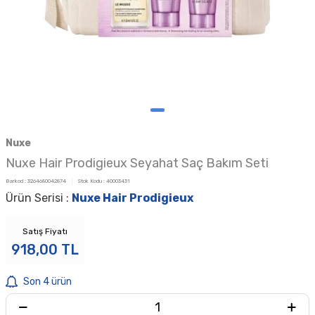
Nuxe
Nuxe Hair Prodigieux Seyahat Saç Bakım Seti
Barkod :
3264680042874
Stok Kodu :
40003431
Ürün Serisi :
Nuxe Hair Prodigieux
Satış Fiyatı
918,00
TL
Son 4 ürün