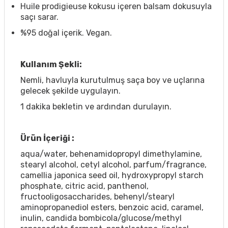
Huile prodigieuse kokusu içeren balsam dokusuyla
saçı sarar.
%95 doğal içerik. Vegan.
Kullanım Şekli:
Nemli, havluyla kurutulmuş saça boy ve uçlarına
gelecek şekilde uygulayın.
1 dakika bekletin ve ardından durulayın.
Ürün İçeriği :
aqua/water, behenamidopropyl dimethylamine,
stearyl alcohol, cetyl alcohol, parfum/fragrance,
camellia japonica seed oil, hydroxypropyl starch
phosphate, citric acid, panthenol,
fructooligosaccharides, behenyl/stearyl
aminopropanediol esters, benzoic acid, caramel,
inulin, candida bombicola/glucose/methyl